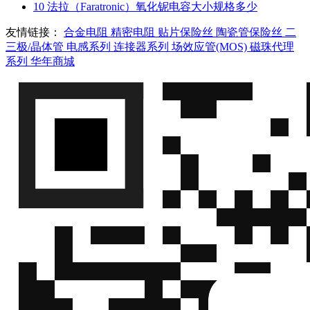
10
法拉（Faratronic）氧化铌电容大小规格多少
友情链接：
合金电阻
精密电阻
贴片保险丝
陶瓷管保险丝
二
三极/晶体管
电感系列
连接器系列
场效应管(MOS)
磁珠代理
系列
华年商城