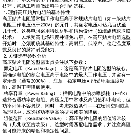
技巧，帮助工程师做出科学合理的选择。
理解高压贴片电阻的基本特性
1.
高压贴片电阻通常指工作电压高于常规贴片电阻（如一般贴片
电阻工作电压低于
）的元件，其额定电压可达几百伏至
200V
几千伏。这类电阻采用特殊材料和结构设计（如螺旋槽或厚膜
技术），以承受高电场强度并避免击穿。在高压贴片电阻选型
开始时，必须明确其基础特性：高耐压、低噪声、稳定温度系
数及良好的脉冲耐受能力。
关键选型参数分析
2.
高压贴片电阻选型需重点关注以下参数：
额定电压（
）：这是高压贴片电阻选型的核心。
Rated Voltage
需确保电阻的额定电压高于电路中的最大工作电压，并留有一
定余量（通常
）。注意，额定电压可能受环境温度影
2030%
响，高温下需降额使用。
功率容量（
）：根据电路中的功率损耗（
）
Power Rating
P=I²R
选择合适功率的电阻。高压应用中常涉及高阻值和小电流，但
功率计算不容忽视。同时，考虑散热条件
在密闭空间或高
——
温环境中，应选择功率更高的型号或实施降额。
阻值范围（
）：高压贴片电阻的阻值通常较
Resistance Value
高（几兆欧至吉欧级）。选型时需匹配电路需求，并注意高阻
值可能带来的精度和稳定性问题。