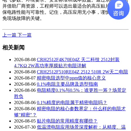
并借助厂商资源，工程师可以选出最适合的高压贴片电阻，确
保电路性能与可靠性。记住，高压应用无小事，谨慎选型是避
免现场故障的关键。
上一篇
下一篇
相关新闻
2026-08-08
CRH2512F4K70E04Z 天二科技 2512封装
4.7KΩ 2W高功率厚膜贴片电阻详解
2026-08-08
CRH2512F510RE04Z 2512 510R 2W天二电阻
2026-08-07
精密电阻选型中ppm值的核心意义
2026-08-06
0.1%电阻主要品牌及选型指南
2026-08-06
电阻精度0.1%与0.5%：谁更胜一筹？场景定
胜负
2026-08-06
0.1%精度的电阻属于精密电阻吗？
2026-08-06
精密电阻的核心参数界定：什么样的电阻才
够"精密"？
2026-08-05
贴片电阻的常用精度有哪些？
2026-07-30
低温漂电阻应用场景深度解析：从精度、温