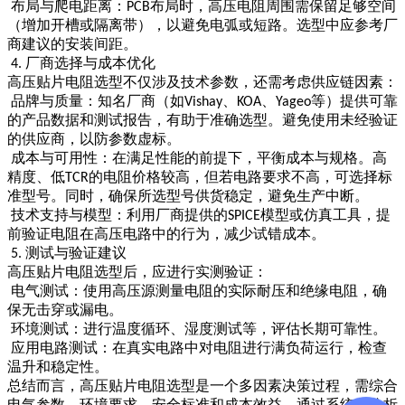
布局与爬电距离：
布局时，高压电阻周围需保留足够空间
PCB
（增加开槽或隔离带），以避免电弧或短路。选型中应参考厂
商建议的安装间距。
厂商选择与成本优化
4.
高压贴片电阻选型不仅涉及技术参数，还需考虑供应链因素：
品牌与质量：知名厂商（如
、
、
等）提供可靠
Vishay
KOA
Yageo
的产品数据和测试报告，有助于准确选型。避免使用未经验证
的供应商，以防参数虚标。
成本与可用性：在满足性能的前提下，平衡成本与规格。高
精度、低
的电阻价格较高，但若电路要求不高，可选择标
TCR
准型号。同时，确保所选型号供货稳定，避免生产中断。
技术支持与模型：利用厂商提供的
模型或仿真工具，提
SPICE
前验证电阻在高压电路中的行为，减少试错成本。
测试与验证建议
5.
高压贴片电阻选型后，应进行实测验证：
电气测试：使用高压源测量电阻的实际耐压和绝缘电阻，确
保无击穿或漏电。
环境测试：进行温度循环、湿度测试等，评估长期可靠性。
应用电路测试：在真实电路中对电阻进行满负荷运行，检查
温升和稳定性。
总结而言，高压贴片电阻选型是一个多因素决策过程，需综合
电气参数、环境要求、安全标准和成本效益。通过系统化分析