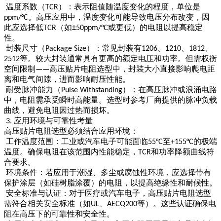
温度系数（
）：表示阻值随温度变化的程度，单位是
TCR
。高压应用中，温度变化可能导致电压分布改变，因
ppm/°C
此应选择低
（如
或更低）的电阻以提高稳定
TCR
±50ppm/°C
性。
封装尺寸（
）：常见封装有
、
、
、
Package Size
1206
1210
1812
等。较大封装通常具有更高的额定电压和功率。但需权衡
2512
空间限制
高压贴片电阻选型中，封装大小直接影响爬电距
——
离和电气间隙，进而影响耐压性能。
耐受脉冲能力（
）：在高压脉冲或浪涌电路
Pulse Withstanding
中，电阻需承受瞬时高能量。选型时参考厂商提供的脉冲负载
曲线，避免电阻因过热而损坏。
应用环境与可靠性考量
3.
高压贴片电阻选型必须结合应用环境：
工作温度范围：工业或汽车电子可能面临
至
的极端
55°C
+155°C
温度。确保电阻在该范围内性能稳定，
和功率降额曲线符
TCR
合要求。
环境条件：若应用于潮湿、多尘或腐蚀性环境，应选择带有
保护涂层（如硅树脂涂覆）的电阻，以提高绝缘性和耐候性。
安全标准与认证：对于医疗或汽车电子，高压贴片电阻选型
需符合相关安全标准（如
、
等）。这些认证确保电
UL
AECQ200
阻在高压下的可靠性和安全性。