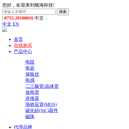
您好，欢迎来到顺海科技!
搜索
|
0755-28100016
中文
中文
EN
首页
在线购买
产品中心
电阻
电容
保险丝
电感
二三极管/晶体管
放电管
连接器
场效应管(MOS)
碳化硅(SiC)器件
磁珠
代理品牌