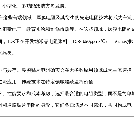
、小型化、多功能集成方向发展。
在这些高端领域，厚膜电阻及其衍生的先进电阻技术将成为主流
本消费电子、教育实验和维修市场等。在这些领域，碳膜电阻的
面，
正在开发纳米晶电阻浆料（
），
推
TDK
TCR<±50ppm/℃
Vishay
术品类。
补与共存。厚膜贴片电阻确实会在大多数应用领域成为主流选择
主流应用，传统技术在特定领域继续发挥价值。
求、性能要求和成本考虑，选择最合适的电阻类型，而不是简单
阻和厚膜贴片电阻的身影，它们各自满足不同需求，共同构成电