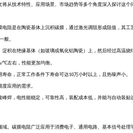
文将从技术特性、应用场景、市场趋势等多个角度深入探讨这个
膜电阻是在陶瓷基体上沉积碳膜，通过激光调阻形成阻值，其工
一般。
）淀积在绝缘基体（如玻璃或氧化铝陶瓷）上，然后经过高温烧
左右，性能更加均衡。
m/℃
用寿命，正常工作条件下寿命可达
万小时以上，且热噪声小。
10
精度应用的需求。
波峰焊，电性能稳定，可靠性高，装配成本低，并能与自动装贴
领域。碳膜电阻广泛应用于消费电子、通用电路、基本信号处理