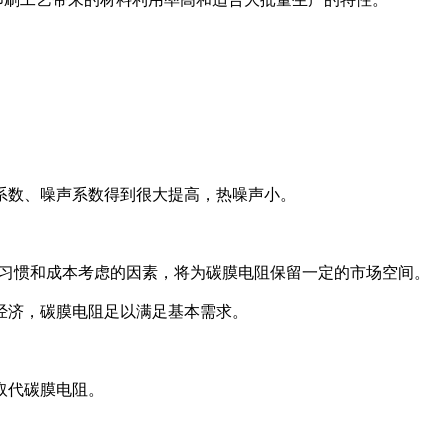
系数、噪声系数得到很大提高，热噪声小。
习惯和成本考虑的因素，将为碳膜电阻保留一定的市场空间。
经济，碳膜电阻足以满足基本需求。
取代碳膜电阻。