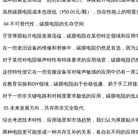
虽然碳膜电阻成本也很低（约
元
颗），但在性能上的明显
0.05
/
不可替代性，碳膜电阻的生存空间
04
尽管厚膜贴片电阻发展迅猛，碳膜电阻在某些特定领域和应用
在一些老旧设备的维修和替换中，碳膜电阻仍然是首选，因为
对于某些对电阻噪声特性有特殊要求的应用场景，碳膜电阻仍
这些特性使它在一些音频设备等对噪声敏感的应用中仍有一席
在教育实验和
领域，碳膜电阻由于价格低廉、易于手工焊接
DIY
对于一些非关键电路和对精度要求极低的应用，碳膜电阻的低
未来发展方向，共存而非完全取代
05
综合考虑技术特性、应用场景和市场趋势，我们认为厚膜贴片
两种电阻更可能形成一种共存互补的关系，各自在不同的应用