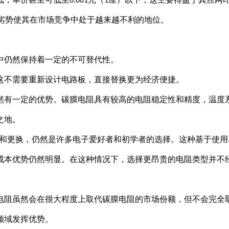
0.001
1
劣势使其在市场竞争中处于越来越不利的地位。
中仍然保持着一定的不可替代性。
这不需要重新设计电路板，直接替换更为经济便捷。
然有一定的优势。碳膜电阻具有较高的电阻稳定性和精度，温度
之地。
和更换，仍然是许多电子爱好者和初学者的选择。这种基于使用
成本优势仍然明显。在这种情况下，选择更昂贵的电阻类型并不
电阻虽然会在很大程度上取代碳膜电阻的市场份额，但不会完全
领域发挥优势。