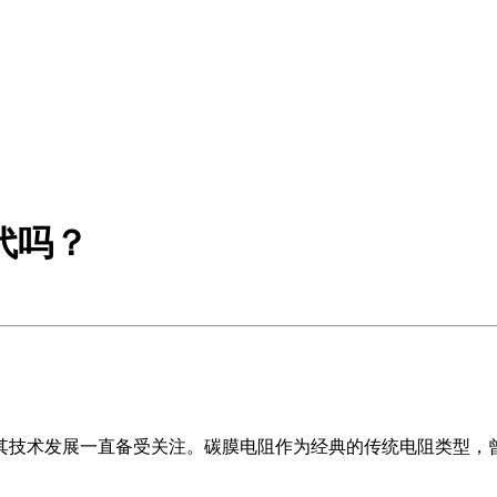
代吗？
其技术发展一直备受关注。碳膜电阻作为经典的传统电阻类型，