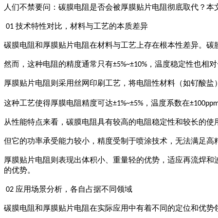
人们不禁要问：碳膜电阻是否会被厚膜贴片电阻彻底取代？本
技术特性对比，材料与工艺的本质差异
01
碳膜电阻和厚膜贴片电阻在材料与工艺上存在根本性差异。碳
然而，这种电阻的精度通常只有
，温度稳定性也相对
±5%~±10%
厚膜贴片电阻则采用丝网印刷工艺，将电阻性材料（如钌酸盐
这种工艺使得厚膜电阻精度可达
，温度系数在
±1%~±5%
±100pp
从性能特点来看，碳膜电阻具有较高的电阻稳定性和较长的使
但它的功率承受能力较小，精度受制于喷涂技术，无法满足高
厚膜贴片电阻则表现出体积小、重量轻的优势，适应再流焊和
的优势。
应用场景分析，各自占据不同领域
02
碳膜电阻和厚膜贴片电阻在实际应用中有着不同的定位和优势