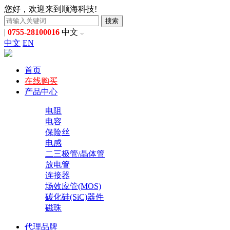
您好，欢迎来到顺海科技!
搜索
|
0755-28100016
中文
中文
EN
首页
在线购买
产品中心
电阻
电容
保险丝
电感
二三极管/晶体管
放电管
连接器
场效应管(MOS)
碳化硅(SiC)器件
磁珠
代理品牌