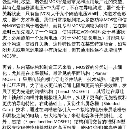
强型和耗尽型。增强型
管是最常见和应用最广泛的类型。
MOS
其特点是当栅源电压
为零时，不存在导电沟道，器件处于
VGS
关断状态；只有当
大于某个阈值电压
时，沟道才会形
|VGS|
Vth
成，器件方才导通。我们日常接触到绝大多数功率
管和信
MOS
号
管都属于增强型。而耗尽型
管则较为特殊，它在制
MOS
MOS
造时已预先埋入了一个沟道，使得其在
时即处于导通状
VGS=0
态；必须施加一个反向电压（对于
是负电压）才能耗尽
NMOS
这个沟道，使器件关断。这种特性使其在某些特定场合，如常
闭开关或电流源电路中有所应用，但其通用性远不及增强型
管。
MOS
再者，从内部结构和制造工艺来看，
管的分类进一步细
MOS
化，尤其是在功率领域。最常见的平面结构（
Planar
）采用传统的横向导电器件结构，技术成熟，适用于
MOSFET
中低压应用。为了追求更低的导通电阻和更高的开关效率，发
展了更为先进的沟槽结构（
），其通过在原硅
Trench MOSFET
片上蚀刻出沟槽并将栅极埋入其中，实现了更高的元胞密度和
更优的导电特性。在此基础上，又衍生出屏蔽栅（
Shielded
）技术，通过在沟槽底部引入一个接地的电极来屏蔽栅极
Gate
和漏极之间的电场，极大地降低了米勒电容和开关损耗。此
外，超结（
）结构利用交替的
型和
型
Super Junction MOSFET
P
N
柱区来突破传统硅基材料的高压极限，使
管能够高效地工
MOS