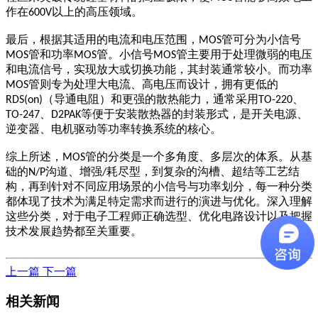
作在
以上的高压领域。
600V
最后，根据其适用的电流和电压范围，
管可分为小信号
MOS
管和功率
管。小信号
管主要用于处理微弱的电压
MOS
MOS
MOS
和电流信号，实现放大或切换功能，其封装通常较小。而功率
管则专为处理大电流、高电压而设计，拥有更低的
MOS
（导通电阻）和更强的散热能力，通常采用
、
RDS(on)
TO-220
、
等便于安装散热器的封装形式，是开关电源、
TO-247
D2PAK
逆变器、电机驱动等功率转换系统的核心。
综上所述，
管的分类是一个多角度、多层次的体系。从基
MOS
础的
沟道、增强
耗尽型，到复杂的沟槽、超结等工艺结
N/P
/
构，再到针对不同应用场景的小信号与功率划分，每一种分类
都体现了技术为满足特定需求而进行的演进与优化。深入理解
这些分类，对于电子工程师正确选型、优化电路设计以及把握
技术发展趋势都至关重要。
上一篇
下一篇
相关新闻