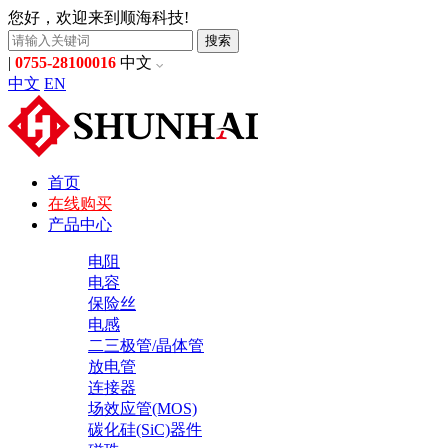
您好，欢迎来到顺海科技!
搜索
|
0755-28100016
中文
中文
EN
首页
在线购买
产品中心
电阻
电容
保险丝
电感
二三极管/晶体管
放电管
连接器
场效应管(MOS)
碳化硅(SiC)器件