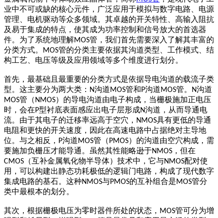
业中不可或缺的核心元件，广泛应用于模拟与数字电路、电源
管理、电机驱动等众多领域。其卓越的开关特性、高输入阻抗
及易于集成的特点，使其成为功率控制和信号放大的首选器
件。为了系统地理解
管，我们首先需要深入了解其丰富的
MOS
分类方式。
管的分类主要依据其沟道类型、工作模式、结
MOS
构工艺、电压等级及应用领域等多个维度进行划分。
首先，最基础且最重要的分类方式是依据导电沟道的载流子类
型。这主要分为两大类：
沟道
管和
沟道
管。
沟道
N
MOS
P
MOS
N
管（
）的导电沟道由电子构成，当栅极施加正电压
MOS
NMOS
时，会在
型衬底表面感应出电子层形成
沟道，从而导通电
P
N
流。由于其电子的迁移率远高于空穴，
具有更低的导通
NMOS
电阻和更快的开关速度，因此在高速电路中占据绝对主导地
位。与之相反，
沟道
管（
）的沟道由空穴构成，需
P
MOS
PMOS
要施加负栅压才能导通。虽然其性能略逊于
，但在
NMOS
（互补金属氧化物半导体）技术中，它与
配对使
CMOS
NMOS
用，可以构建出静态功耗极低的逻辑门电路，构成了现代数字
集成电路的基石。这种
与
的互补组合是
管分
NMOS
PMOS
MOS
类中最根本的划分。
其次，根据栅极电压为零时器件所处的状态，
管可分为增
MOS