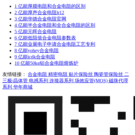
1
亿能厚膜电阻和合金电阻的区别
2
亿能厚声合金电阻lr12
3
亿能华德合金电阻官网
4
亿能半合金电阻和全合金电阻的区别
5
亿能元晖合金电阻
6
亿能低阻值合金电阻参数表
7
亿能业展电子申请合金电阻工艺专利
8
亿能yohey合金电阻
9
亿能icdk合金电阻
10
亿能50kg铝合金电阻熔炼炉
友情链接：
合金电阻
精密电阻
贴片保险丝
陶瓷管保险丝
二
三极/晶体管
电感系列
连接器系列
场效应管(MOS)
磁珠代理
系列
华年商城