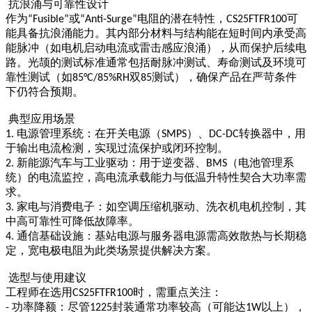
抗浪涌与可靠性设计
作为
或
电阻的潜在特性，
可
“Fusible”
“Anti-Surge”
CS25FTFR100
能具备抗浪涌能力。其内部分材料与结构能在短时间内承受高
能脉冲（如电机启动电流或雷击感应浪涌），从而保护后续电
路。光颉的测试标准通常包括耐脉冲测试、寿命测试及环境可
靠性测试（如
双
测试），确保产品在严苛条件
85°C/85%RH
85
下仍符合预期。
典型应用场景
电源管理系统：在开关电源（
）、
转换器中，用
1.
SMPS
DC-DC
于输出电流检测，实现过流保护或闭环控制。
新能源汽车与工业驱动：用于逆变器、
（电池管理系
2.
BMS
统）的电流监控，高电流承载能力与低温升特性契合大功率需
求。
家电与消费电子：如空调压缩机驱动、洗衣机电机控制，其
3.
中高可靠性可降低故障率。
通信基础设施：基站电源与服务器电源需高效散热与长期稳
4.
定，宽电极电阻为此类场景提供解决方案。
选型与使用建议
工程师在选用
时，需重点关注：
CS25FTFR100
功率降额：尽管
封装通常功率较高（可能达
以上），
-
1225
1W