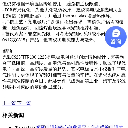
但仍需根据环境温度降额使用，避免接近极限值。
布局优化：为最大化散热效果，建议将电阻连接到大面
- PCB
积铜箔（如电源层），并通过
增强热传导。
thermal vias
焊接工艺：宽电极对焊盘设计提出要求，需确保焊锡均匀覆
-
盖，避免虚焊。回流焊曲线应参照光颉推荐标准。
替代方案：若空间受限，可考虑光颉同系列较小封装（如
-
或
）产品，但需权衡电流能力与散热。
0612
0815
结语
光颉
宽电极电阻通过创新结构设计，完美融
CS25FTFR100 1225
合了低阻值、高精度、高电流与高可靠性等特性，顺应了现代
电子向高效、高密度发展的趋势。其宽电极技术不仅提升了电
气性能，更体现了光颉对细节与质量的坚持。在追求系统可靠
性与精准控制的今日，此类元件已成为高端工业、汽车及能源
领域不可或缺的基础组成部分。
上一篇
下一篇
相关新闻
2026-08-06
精密电阻的核心参数界定：什么样的电阻才