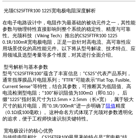
光颉
宽电极电阻深度解析
CS25FTFR100 1225
在电子电路设计中，电阻作为最基础的被动元件之一，其性能
参数与物理特性直接影响到整个系统的稳定性、精度与可靠
性。光颉科技（
）推出的
Viking Tech
CS25FTFR100 1225
宽电极电阻，正是一款针对高电流、高可靠性应
0.1R/100mR
用场景优化的高性能元件。以下将从型号解读、技术特点、应
用领域及选型考量等多个维度，对其进行全面介绍。
型号解析与基本参数
型号
蕴含了丰富信息：
代表产品系列，
“CS25FTFR100”
“CS25”
通常指厚膜晶片电阻系列；
可能表示
“FTFR”
“Flat Top, Fusible,
等特性，结合其参数，可推断其为低阻值、高
Current Sense”
电流检测型电阻；
标识阻值为
（即
）。后
“100”
100mΩ
0.1Ω
缀
指封装尺寸为
（长
宽），属于较大
“1225”
12.5mm × 2.5mm
×
尺寸的贴片电阻，而
进一步明确了
阻值
精度
“0.1R/100mR”
（
或
毫欧）。这种命名方式体现了光颉对参数透明化
0.1Ω
100
的追求，便于工程师快速识别关键特性。
宽电极设计的核心优势
与传统电阻相比，
最显著的特点是
宽电极
结
CS25FTFR100
“
”