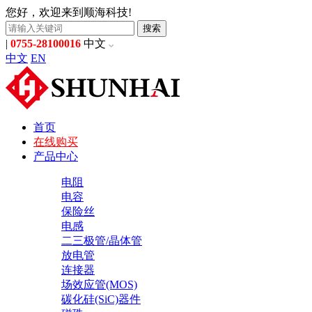
您好，欢迎来到顺海科技!
搜索
|
0755-28100016
中文
中文
EN
首页
在线购买
产品中心
电阻
电容
保险丝
电感
二三极管/晶体管
放电管
连接器
场效应管(MOS)
碳化硅(SiC)器件