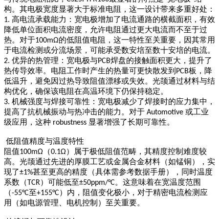
构。其电极宽度显著大于标准电阻，这一设计带来多重好处：
高电流承载能力：宽电极增加了电流通路的横截面积，有效
1.
降低单位面积电流密度，允许电阻通过更大电流而不至于过
热。对于
的低阻值电阻，这一特性至关重要，因其常用
100mΩ
于电流检测或分流场景，可能承受数安培至数十安培的电流。
优异的热管理：宽电极与
焊盘的接触面积更大，提升了
2.
PCB
热传导效率。电阻工作时产生的热量可更快散发到
板，降
PCB
低温升，避免因过热导致阻值漂移或失效。光颉通过材料与结
构优化，确保该电阻在高温环境下仍保持稳定。
机械强度与焊接可靠性：宽电极减少了焊接时的应力集中，
3.
提高了抗机械振动与热冲击的能力。对于
或工业
Automotive
级应用，这种
显著增强了长期可靠性。
robustness
低阻值精度与温度特性
阻值
（
）属于极低阻值范畴，其精度控制难度较
100mΩ
0.1Ω
高。光颉通过先进的厚膜工艺或金属合金材料（如锰铜），实
现了
甚至更高的精度（具体需参考数据手册），同时温度
±1%
系数（
）可能低至
。这意味着在宽温度范围
TCR
±50ppm/°C
（
至
）内，阻值变化极小，对于精密电流检测应
-55°C
+155°C
用（如电源管理、电机控制）至关重要。