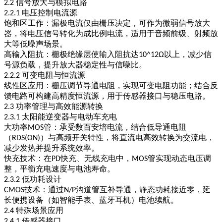
信号放大与模拟电路
2.2
电压控制电流源
2.2.1
饱和区工作
：漏极电流仅由栅压决定，可作为微弱信号放大
器，将电压信号转化为成比例电流，适用于音频前级、射频放
大等低噪声场景。
高输入阻抗
：栅极绝缘层使输入阻抗达
以上，减少信
10^12Ω
号源负载，提升放大器稳定性与信噪比。
可变电阻与恒流源
2.2.2
线性区应用
：栅压调节导通电阻，实现可变电阻功能；结合反
馈电路可构建高精度恒流源，用于传感器接口与稳压电路。
功率管理与高效能源转换
2.3
太阳能逆变器与电动车充电
2.3.1
大功率
管
：承受数百安培电流，结合低导通电阻
MOS
（
）与高频开关特性，将直流电高效转换为交流电，
RDS(ON)
减少发热并提升系统效率。
快充技术
：在
快充、无线充电中，
管实现动态电压调
PD
MOS
整，平衡充电速度与电池寿命。
低功耗设计
2.3.2
技术
：通过
沟道管互补导通，静态功耗接近零，延
CMOS
N/P
长便携设备（如智能手表、蓝牙耳机）电池续航。
特殊场景应用
2.4
传感器接口
2.4.1