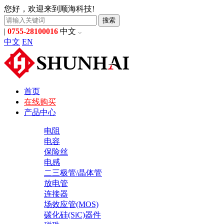
您好，欢迎来到顺海科技!
搜索
|
0755-28100016
中文
中文
EN
首页
在线购买
产品中心
电阻
电容
保险丝
电感
二三极管/晶体管
放电管
连接器
场效应管(MOS)
碳化硅(SiC)器件