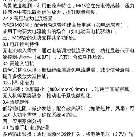
高灵敏度检测
：利用低噪声特性，
管在光电传感器、压力
MOS
传感器中实现微弱信号放大，提升测量精度。
高压与大电流场景
2.4.2
沟道
管
：配合
沟道管构建高压电路（如电源管理），
P
MOS
N
或用于需要大电流输出的场合（如电动车电机驱动）。
三、
管的优势支撑其多功能性
MOS
电压控制特性
3.1
无电流输入需求
：通过电场调控载流子浓度，功耗显著低于电
流控制型器件（如
），尤其适合低功耗场景。
BJT
高输入阻抗
3.2
信号完整性保障
：栅极绝缘层避免电流泄漏，减少信号衰减，
提升多级放大器性能。
小型化潜力
3.3
封装
：体积微小（如
），适用于智能穿戴、
SOT
0.4mm×0.4mm
无人机等紧凑设备，推动电子系统微型化。
热稳定性
3.4
低导通电阻
：减少发热，配合散热设计（如散热片、风扇）可
应对大功率需求，确保系统可靠性。
四、应用案例分析
智能手机电源管理
4.1
多路输出转换
：通过高频
管开关，将电池电压（
）转
MOS
3.7V