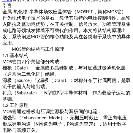
引言
金属
氧化物
半导体场效应晶体管（
，简称
管）
-
-
MOSFET
MOS
作为现代电子技术的基石，凭借其独特的电压控制特性、高输
入阻抗及低功耗优势，在开关控制、信号放大、功率管理及集
成电路等领域发挥着不可替代的作用。本文将从结构原理出
发，系统阐述
管的核心功能及其在各类电子系统中的具体
MOS
应用。
一、
管的结构与工作原理
MOS
基本结构
1.1
管由四个关键部分构成：
MOS
栅极（
）
：金属或多晶硅制成，与衬底通过极薄氧化层
Gate
（通常为二氧化硅）绝缘。
源极（
）与漏极（
）
：对称分布于衬底两侧，是载
Source
Drain
流子的输入与输出端。
衬底（
）
：
型或
型半导体材料，作为载流子运动的
Substrate
N
P
基础。
工作原理
1.2
管通过栅极电压调控源极与漏极间的电流：
MOS
增强型（
）
：无栅压时截止，需正向电压
Enhancement Mode
形成导电沟道（
沟道为电子，
沟道为空穴），适用于数字
N
P
电路与高频开关。