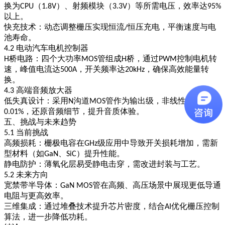
换为
（
）、射频模块（
）等所需电压，效率达
CPU
1.8V
3.3V
95%
以上。
快充技术
：动态调整栅压实现恒流
恒压充电，平衡速度与电
/
池寿命。
电动汽车电机控制器
4.2
桥电路
：四个大功率
管组成
桥，通过
控制电机转
H
MOS
H
PWM
速，峰值电流达
，开关频率达
，确保高效能量转
500A
20kHz
换。
高端音频放大器
4.3
低失真设计
：采用
沟道
管作为输出级，非线性失真低于
N
MOS
，还原音频细节，提升音质体验。
0.01%
五、挑战与未来趋势
当前挑战
5.1
高频损耗
：栅极电容在
级应用中导致开关损耗增加，需新
GHz
型材料（如
、
）提升性能。
GaN
SiC
静电防护
：薄氧化层易受静电击穿，需改进封装与工艺。
未来方向
5.2
宽禁带半导体
：
管在高频、高压场景中展现更低导通
GaN MOS
电阻与更高效率。
三维集成
：通过堆叠技术提升芯片密度，结合
优化栅压控制
AI
算法，进一步降低功耗。