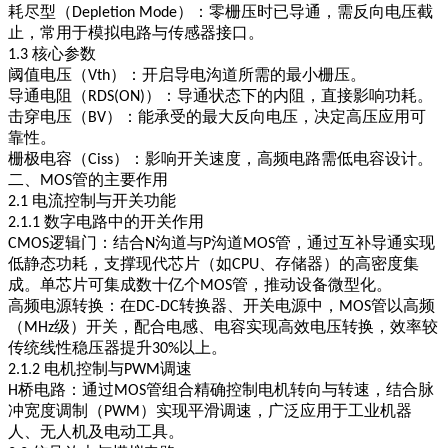
耗尽型（
）
：零栅压时已导通，需反向电压截
Depletion Mode
止，常用于模拟电路与传感器接口。
核心参数
1.3
阈值电压（
）
：开启导电沟道所需的最小栅压。
Vth
导通电阻（
）
：导通状态下的内阻，直接影响功耗。
RDS(ON)
击穿电压（
）
：能承受的最大反向电压，决定高压应用可
BV
靠性。
栅极电容（
）
：影响开关速度，高频电路需低电容设计。
Ciss
二、
管的主要作用
MOS
电流控制与开关功能
2.1
数字电路中的开关作用
2.1.1
逻辑门
：结合
沟道与
沟道
管，通过互补导通实现
CMOS
N
P
MOS
低静态功耗，支撑现代芯片（如
、存储器）的高密度集
CPU
成。单芯片可集成数十亿个
管，推动设备微型化。
MOS
高频电源转换
：在
转换器、开关电源中，
管以高频
DC-DC
MOS
（
级）开关，配合电感、电容实现高效电压转换，效率较
MHz
传统线性稳压器提升
以上。
30%
电机控制与
调速
2.1.2
PWM
桥电路
：通过
管组合精确控制电机转向与转速，结合脉
H
MOS
冲宽度调制（
）实现平滑调速，广泛应用于工业机器
PWM
人、无人机及电动工具。