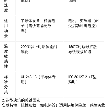
断
值低）
值高）
速
度
适
半导体设备、精密电
电机、变压器（耐
用
子（需快速隔离故
受启动冲击电流）
场
障）
景
温
以上时熔体剧烈
时锡球扩散
200℃
160℃
度
氧化
导致衰减加速
敏
感
性
标
（半导体专
（
型
UL 248-13
IEC 60127-2
T
准
用）
延时）
分
类
选型决策的关键因素
2.
负载特性
：阻性负载（如电热器）适用快熔保险丝；感性负载