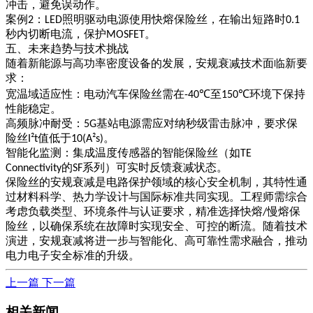
冲击，避免误动作。
案例
：
照明驱动电源使用快熔保险丝，在输出短路时
2
LED
0.1
秒内切断电流，保护
。
MOSFET
五、未来趋势与技术挑战
随着新能源与高功率密度设备的发展，安规衰减技术面临新要
求：
宽温域适应性
：电动汽车保险丝需在
至
环境下保持
-40℃
150℃
性能稳定。
高频脉冲耐受
：
基站电源需应对纳秒级雷击脉冲，要求保
5G
险丝
值低于
。
I²t
10(A²s)
智能化监测
：集成温度传感器的智能保险丝（如
TE
的
系列）可实时反馈衰减状态。
Connectivity
SF
保险丝的安规衰减是电路保护领域的核心安全机制，其特性通
过材料科学、热力学设计与国际标准共同实现。工程师需综合
考虑负载类型、环境条件与认证要求，精准选择快熔
慢熔保
/
险丝，以确保系统在故障时实现安全、可控的断流。随着技术
演进，安规衰减将进一步与智能化、高可靠性需求融合，推动
电力电子安全标准的升级。
上一篇
下一篇
相关新闻