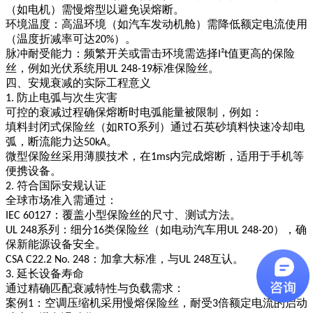
（如电机）需慢熔型以避免误熔断。
环境温度
：高温环境（如汽车发动机舱）需降低额定电流使用
（温度折减率可达
）。
20%
脉冲耐受能力
：频繁开关或雷击环境需选择
值更高的保险
I²t
丝，例如光伏系统用
标准保险丝。
UL 248-19
四、安规衰减的实际工程意义
防止电弧与次生灾害
1.
可控的衰减过程确保熔断时电弧能量被限制，例如：
填料封闭式保险丝
（如
系列）通过石英砂填料快速冷却电
RTO
弧，断流能力达
。
50kA
微型保险丝
采用薄膜技术，在
内完成熔断，适用于手机等
1ms
便携设备。
符合国际安规认证
2.
全球市场准入需通过：
：覆盖小型保险丝的尺寸、测试方法。
IEC 60127
系列
：细分
类保险丝（如电动汽车用
），确
UL 248
16
UL 248-20
保新能源设备安全。
：加拿大标准，与
互认。
CSA C22.2 No. 248
UL 248
延长设备寿命
3.
通过精确匹配衰减特性与负载需求：
案例
：空调压缩机采用慢熔保险丝，耐受
倍额定电流的启动
1
3