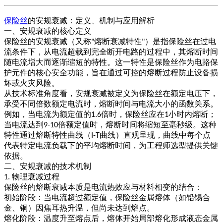
保险丝
的安规衰减：定义、机制与应用解析
一、安规衰减的核心定义
保险丝的
安规衰减
（又称
熔断衰减特性
）是指保险丝在过电
"
"
流条件下，从电流超载到完全断开电路的过程中，其熔断时间
随电流增大而逐渐缩短的特性。这一特性是保险丝作为电路保
护元件的核心安全功能，旨在通过可控的熔断过程防止设备损
坏或火灾风险。
从技术标准角度看，安规衰减被定义为保险丝在额定电压下，
承受不同倍数额定电流时，熔断时间与电流大小的函数关系。
例如，当电流为额定值的
倍时，保险丝应在
小时内熔断；
1.6
1
当电流达到
倍额定值时，熔断时间将缩短至毫秒级。这种
9-10
特性通过
熔断特性曲线（
曲线）
直观呈现，曲线中每个点
I-T
代表特定电流负载下的平均熔断时间，为工程师选型提供关键
依据。
二、安规衰减的技术机制
物理衰减过程
1.
保险丝的熔断衰减本质是
电流热效应与材料相变的结合
：
初始阶段
：当电流超过额定值，保险丝金属熔体（如铅锡合
金、铜）因焦耳热升温，但尚未达到熔点。
熔化阶段
：温度升至熔点后，熔体开始局部熔化形成液态金属