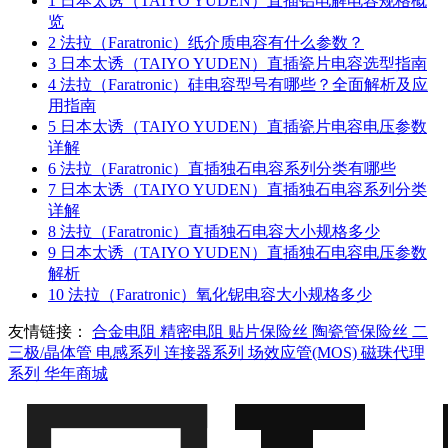
1
日本太诱（TAIYO YUDEN）直插铝电解电容规格概
览
2
法拉（Faratronic）纸介质电容有什么参数？
3
日本太诱（TAIYO YUDEN）直插瓷片电容选型指南
4
法拉（Faratronic）硅电容型号有哪些？全面解析及应
用指南
5
日本太诱（TAIYO YUDEN）直插瓷片电容电压参数
详解
6
法拉（Faratronic）直插独石电容系列分类有哪些
7
日本太诱（TAIYO YUDEN）直插独石电容系列分类
详解
8
法拉（Faratronic）直插独石电容大小规格多少
9
日本太诱（TAIYO YUDEN）直插独石电容电压参数
解析
10
法拉（Faratronic）氧化铌电容大小规格多少
友情链接：
合金电阻
精密电阻
贴片保险丝
陶瓷管保险丝
二
三极/晶体管
电感系列
连接器系列
场效应管(MOS)
磁珠代理
系列
华年商城