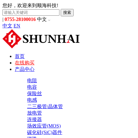
您好，欢迎来到顺海科技!
搜索
|
0755-28100016
中文
中文
EN
首页
在线购买
产品中心
电阻
电容
保险丝
电感
二三极管/晶体管
放电管
连接器
场效应管(MOS)
碳化硅(SiC)器件