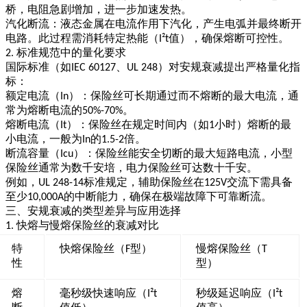
桥，电阻急剧增加，进一步加速发热。
汽化断流
：液态金属在电流作用下汽化，产生电弧并最终断开
电路。此过程需消耗特定热能（
值），确保熔断可控性。
I²t
标准规范中的量化要求
2.
国际标准（如
、
）对安规衰减提出严格量化指
IEC 60127
UL 248
标：
额定电流（
）
：保险丝可长期通过而不熔断的最大电流，通
In
常为熔断电流的
。
50%-70%
熔断电流（
）
：保险丝在规定时间内（如
小时）熔断的最
It
1
小电流，一般为
的
倍。
In
1.5-2
断流容量（
）
：保险丝能安全切断的最大短路电流，小型
Icu
保险丝通常为数千安培，电力保险丝可达数十千安。
例如，
标准规定，辅助保险丝在
交流下需具备
UL 248-14
125V
至少
的中断能力，确保在极端故障下可靠断流。
10,000A
三、安规衰减的类型差异与应用选择
快熔与慢熔保险丝的衰减对比
1.
特
快熔保险丝（
型）
慢熔保险丝（
F
T
性
型）
熔
毫秒级快速响应（
秒级延迟响应（
I²t
I²t