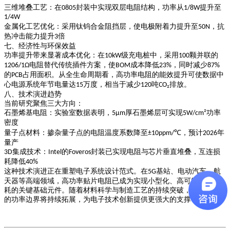
三维堆叠工艺
：在
封装中实现双层电阻结构，功率从
提升至
0805
1/8W
1/4W
金属化工艺优化
：采用钛钨合金阻挡层，使电极附着力提升至
，抗
50N
热冲击能力提升
倍
3
七、经济性与环保效益
功率提升带来显著成本优化：在
级充电桩中，采用
颗并联的
10kW
100
电阻替代传统插件方案，使
成本降低
，同时减少
1206/1Ω
BOM
23%
87%
的
占用面积。从全生命周期看，高功率电阻的能效提升可使数据中
PCB
心电源系统年节电量达
万度，相当于减少
吨
排放。
15
120
CO₂
八、技术演进趋势
当前研究聚焦三大方向：
石墨烯基电阻
：实验室数据表明，
厚石墨烯层可实现
功率
5μm
5W/cm²
密度
量子点材料
：掺杂量子点的电阻温度系数降至
，预计
年
±10ppm/℃
2026
量产
集成技术
：
的
封装已实现电阻与芯片垂直堆叠，互连损
3D
Intel
Foveros
耗降低
40%
这种技术演进正在重塑电子系统设计范式。在
基站、电动汽车、航
5G
天器等高端领域，高功率贴片电阻已成为实现小型化、高可靠、低能
耗的关键基础元件。随着材料科学与制造工艺的持续突破，贴片电阻
的功率边界将持续拓展，为电子技术创新提供更强大的支撑平台。