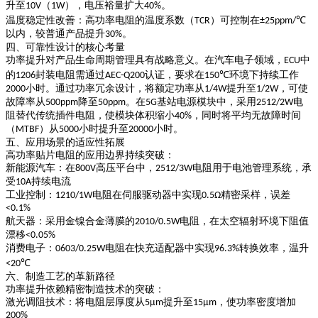
升至
（
），电压裕量扩大
。
10V
1W
40%
温度稳定性改善
：高功率电阻的温度系数（
）可控制在
TCR
±25ppm/℃
以内，较普通产品提升
。
30%
四、可靠性设计的核心考量
功率提升对产品生命周期管理具有战略意义。在汽车电子领域，
中
ECU
的
封装电阻需通过
认证，要求在
环境下持续工作
1206
AEC-Q200
150℃
小时。通过功率冗余设计，将额定功率从
提升至
，可使
2000
1/4W
1/2W
故障率从
降至
。在
基站电源模块中，采用
电
500ppm
50ppm
5G
2512/2W
阻替代传统插件电阻，使模块体积缩小
，同时将平均无故障时间
40%
（
）从
小时提升至
小时。
MTBF
5000
20000
五、应用场景的适应性拓展
高功率贴片电阻的应用边界持续突破：
新能源汽车
：在
高压平台中，
电阻用于电池管理系统，承
800V
2512/3W
受
持续电流
10A
工业控制
：
电阻在伺服驱动器中实现
精密采样，误差
1210/1W
0.5Ω
<0.1%
航天器
：采用金镍合金薄膜的
电阻，在太空辐射环境下阻值
2010/0.5W
漂移
<0.05%
消费电子
：
电阻在快充适配器中实现
转换效率，温升
0603/0.25W
96.3%
<20℃
六、制造工艺的革新路径
功率提升依赖精密制造技术的突破：
激光调阻技术
：将电阻层厚度从
提升至
，使功率密度增加
5μm
15μm
200%