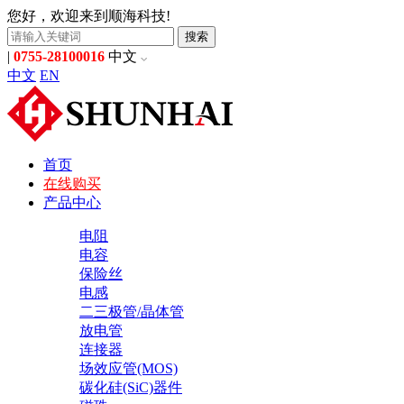
您好，欢迎来到顺海科技!
搜索
|
0755-28100016
中文
中文
EN
首页
在线购买
产品中心
电阻
电容
保险丝
电感
二三极管/晶体管
放电管
连接器
场效应管(MOS)
碳化硅(SiC)器件