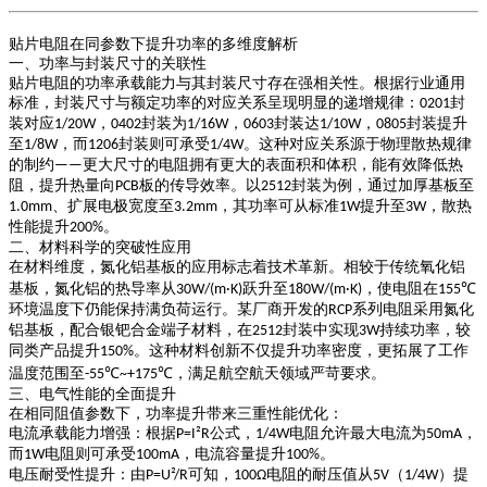
贴片电阻在同参数下提升功率的多维度解析
一、功率与封装尺寸的关联性
贴片电阻的功率承载能力与其封装尺寸存在强相关性。根据行业通用
标准，封装尺寸与额定功率的对应关系呈现明显的递增规律：
封
0201
装对应
，
封装为
，
封装达
，
封装提升
1/20W
0402
1/16W
0603
1/10W
0805
至
，而
封装则可承受
。这种对应关系源于物理散热规律
1/8W
1206
1/4W
的制约
更大尺寸的电阻拥有更大的表面积和体积，能有效降低热
——
阻，提升热量向
板的传导效率。以
封装为例，通过加厚基板至
PCB
2512
、扩展电极宽度至
，其功率可从标准
提升至
，散热
1.0mm
3.2mm
1W
3W
性能提升
。
200%
二、材料科学的突破性应用
在材料维度，氮化铝基板的应用标志着技术革新。相较于传统氧化铝
基板，氮化铝的热导率从
跃升至
，使电阻在
30W/(m·K)
180W/(m·K)
155℃
环境温度下仍能保持满负荷运行。某厂商开发的
系列电阻采用氮化
RCP
铝基板，配合银钯合金端子材料，在
封装中实现
持续功率，较
2512
3W
同类产品提升
。这种材料创新不仅提升功率密度，更拓展了工作
150%
温度范围至
，满足航空航天领域严苛要求。
-55℃~+175℃
三、电气性能的全面提升
在相同阻值参数下，功率提升带来三重性能优化：
电流承载能力增强
：根据
公式，
电阻允许最大电流为
，
P=I²R
1/4W
50mA
而
电阻则可承受
，电流容量提升
。
1W
100mA
100%
电压耐受性提升
：由
可知，
电阻的耐压值从
（
）提
P=U²/R
100Ω
5V
1/4W