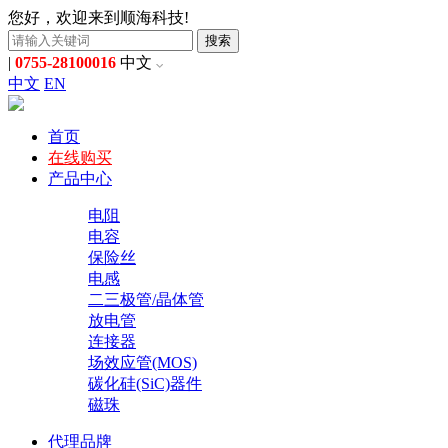
您好，欢迎来到顺海科技!
搜索
|
0755-28100016
中文
中文
EN
首页
在线购买
产品中心
电阻
电容
保险丝
电感
二三极管/晶体管
放电管
连接器
场效应管(MOS)
碳化硅(SiC)器件
磁珠
代理品牌