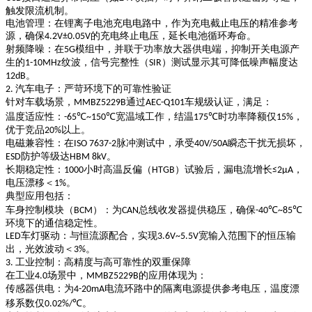
触发限流机制。
电池管理
：在锂离子电池充电电路中，作为充电截止电压的精准参考
源，确保
的充电终止电压，延长电池循环寿命。
4.2V±0.05V
射频降噪
：在
模组中，并联于功率放大器供电端，抑制开关电源产
5G
生的
纹波，信号完整性（
）测试显示其可降低噪声幅度达
1-10MHz
SIR
。
12dB
汽车电子：严苛环境下的可靠性验证
2.
针对车载场景，
通过
车规级认证，满足：
MMBZ5229B
AEC-Q101
温度适应性
：
宽温域工作，结温
时功率降额仅
，
-65℃~150℃
175℃
15%
优于竞品
以上。
20%
电磁兼容性
：在
脉冲测试中，承受
瞬态干扰无损坏，
ISO 7637-2
40V/50A
防护等级达
。
ESD
HBM 8kV
长期稳定性
：
小时高温反偏（
）试验后，漏电流增长
，
1000
HTGB
≤2μA
电压漂移＜
。
1%
典型应用包括：
车身控制模块（
）
：为
总线收发器提供稳压，确保
BCM
CAN
-40℃~85℃
环境下的通信稳定性。
车灯驱动
：与恒流源配合，实现
宽输入范围下的恒压输
LED
3.6V~5.5V
出，光效波动＜
。
3%
工业控制：高精度与高可靠性的双重保障
3.
在工业
场景中，
的应用体现为：
4.0
MMBZ5229B
传感器供电
：为
电流环路中的隔离电源提供参考电压，温度漂
4-20mA
移系数仅
。
0.02%/℃