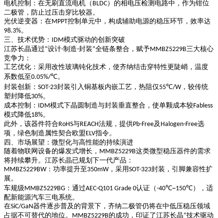
电机控制
：在无刷直流电机（
）的相电压检测电路中，作为钳位
BLDC
二极管，防止过压击穿比较器。
光伏逆变器
：在
控制单元中，构成辅助电源的稳压环节，效率达
MPPT
。
98.3%
三、技术优势：
模式驱动的创新突破
IDM
江苏长晶通过
设计
制造
封装
全链条整合，赋予
三大核心
“
-
-
”
MMBZ5229B
竞争力：
工艺优化
：采用改性玻璃钝化技术，使齐纳结击穿特性更陡峭，温度
系数低至
。
0.05%/℃
封装创新
：
封装引入铜基板内嵌工艺，热阻仅
，较传统
SOT-23
55℃/W
塑封降低
。
30%
成本控制
：
模式下晶圆制造与封装垂直整合，使单颗成本较
IDM
Fabless
模式降低
。
18%
此外，该器件符合
与
法规，提供
及
选
RoHS
REACH
Pb-Free
Halogen-Free
项，绿色制造属性契合欧盟
指令。
ELV
四、市场展望：微型化与高性能的持续演进
随着物联网设备的爆发式增长，
这类微型稳压器件的需求
MMBZ5229B
将持续攀升。江苏长晶已规划下一代产品：
：功率提升至
，采用
封装，引脚兼容性扩
MMBZ5229BW
350mW
SOT-323
展。
车规级
：通过
认证（
），适
MMBZ5229BG
AEC-Q101 Grade 0
-40℃~150℃
配新能源汽车三电系统。
在
器件逐步普及的背景下，齐纳二极管仍将在中低压稳压领域
SiC/GaN
占据不可替代的地位。
的成功，印证了江苏长晶
技术驱动
MMBZ5229B
“