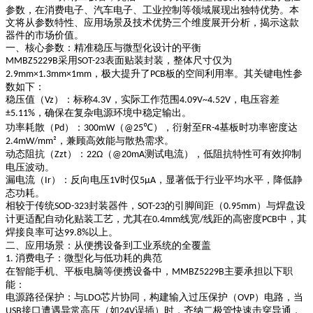
参数，在消费电子、汽车电子、工业控制等领域展现出独特优势。本
文将从参数特性、应用场景及技术优势三个维度展开分析，揭示这款
器件的市场价值。
一、核心参数：精准稳压与微型化设计的平衡
采用
表面贴装封装，整体尺寸仅为
MMBZ5229B
SOT-23
，极大提升了
板的空间利用率。其关键电性参
2.9mm×1.3mm×1mm
PCB
数如下：
稳压值（
）
：标称
，实际工作范围
，电压容差
Vz
4.3V
4.09V~4.52V
，确保在复杂电源环境中稳定输出。
±5.11%
功率耗散（
）
：
（
），衍射至
基板时功率密度达
Pd
300mW
@25℃
FR-4
，兼顾高效能与散热需求。
2.4mW/mm²
动态阻抗（
）
：
（
测试电流），低阻抗特性可有效抑制
Zzt
22Ω
@20mA
电压波动。
漏电流（
）
：反向电压
时仅
，显著低于行业平均水平，降低静
Ir
1V
5μA
态功耗。
相较于传统
封装器件，
的引脚间距（
）与焊盘设
SOD-323
SOT-23
0.95mm
计更适配自动化贴装工艺，尤其在
线宽
线距的高密度
中，其
0.4mm
/
PCB
焊接良率可达
以上。
99.8%
二、应用场景：从便携设备到工业系统的全覆盖
消费电子：微型化与低功耗的典范
1.
在智能手机、平板电脑等便携设备中，
主要承担以下职
MMBZ5229B
能：
电源路径保护
：与
芯片协同，构建输入过压保护（
）电路，当
LDO
OVP
接口遭遇异常高压（如
误插）时，齐纳二极管快速击穿导通，
USB
24V