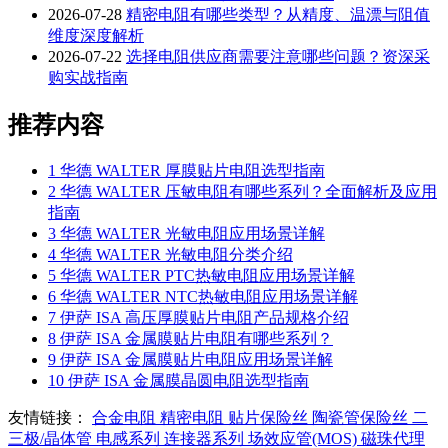
2026-07-28
精密电阻有哪些类型？从精度、温漂与阻值
维度深度解析
2026-07-22
选择电阻供应商需要注意哪些问题？资深采
购实战指南
推荐内容
1
华德 WALTER 厚膜贴片电阻选型指南
2
华德 WALTER 压敏电阻有哪些系列？全面解析及应用
指南
3
华德 WALTER 光敏电阻应用场景详解
4
华德 WALTER 光敏电阻分类介绍
5
华德 WALTER PTC热敏电阻应用场景详解
6
华德 WALTER NTC热敏电阻应用场景详解
7
伊萨 ISA 高压厚膜贴片电阻产品规格介绍
8
伊萨 ISA 金属膜贴片电阻有哪些系列？
9
伊萨 ISA 金属膜贴片电阻应用场景详解
10
伊萨 ISA 金属膜晶圆电阻选型指南
友情链接：
合金电阻
精密电阻
贴片保险丝
陶瓷管保险丝
二
三极/晶体管
电感系列
连接器系列
场效应管(MOS)
磁珠代理