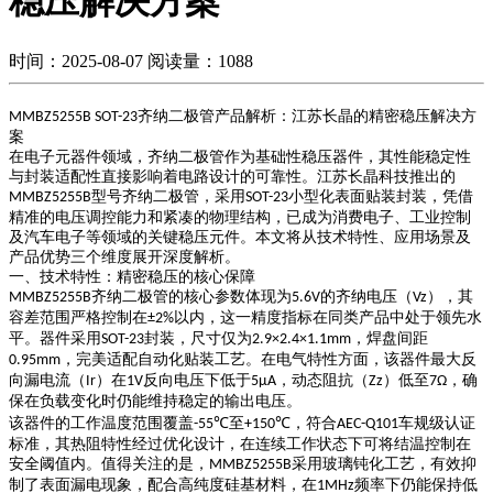
稳压解决方案
时间：2025-08-07
阅读量：1088
齐纳二极管产品解析：江苏长晶的精密稳压解决方
MMBZ5255B SOT-23
案
在电子元器件领域，齐纳二极管作为基础性稳压器件，其性能稳定性
与封装适配性直接影响着电路设计的可靠性。江苏长晶科技推出的
型号齐纳二极管，采用
小型化表面贴装封装，凭借
MMBZ5255B
SOT-23
精准的电压调控能力和紧凑的物理结构，已成为消费电子、工业控制
及汽车电子等领域的关键稳压元件。本文将从技术特性、应用场景及
产品优势三个维度展开深度解析。
一、技术特性：精密稳压的核心保障
齐纳二极管的核心参数体现为
的齐纳电压（
），其
MMBZ5255B
5.6V
Vz
容差范围严格控制在
以内，这一精度指标在同类产品中处于领先水
±2%
平。器件采用
封装，尺寸仅为
，焊盘间距
SOT-23
2.9×2.4×1.1mm
，完美适配自动化贴装工艺。在电气特性方面，该器件最大反
0.95mm
向漏电流（
）在
反向电压下低于
，动态阻抗（
）低至
，确
Ir
1V
5μA
Zz
7Ω
保在负载变化时仍能维持稳定的输出电压。
该器件的工作温度范围覆盖
至
，符合
车规级认证
-55℃
+150℃
AEC-Q101
标准，其热阻特性经过优化设计，在连续工作状态下可将结温控制在
安全阈值内。值得关注的是，
采用玻璃钝化工艺，有效抑
MMBZ5255B
制了表面漏电现象，配合高纯度硅基材料，在
频率下仍能保持低
1MHz