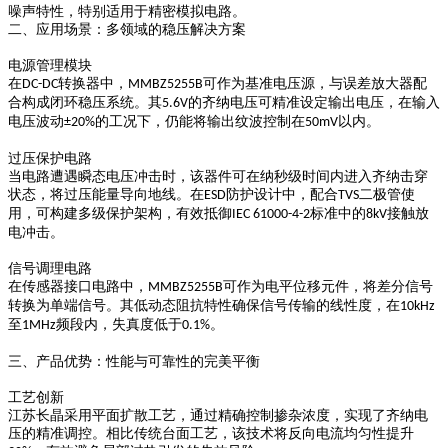
噪声特性，特别适用于精密模拟电路。
二、应用场景：多领域的稳压解决方案
电源管理模块
在
转换器中，
可作为基准电压源，与误差放大器配
DC-DC
MMBZ5255B
合构成闭环稳压系统。其
的齐纳电压可精准设定输出电压，在输入
5.6V
电压波动
的工况下，仍能将输出纹波控制在
以内。
±20%
50mV
过压保护电路
当电路遭遇瞬态电压冲击时，该器件可在纳秒级时间内进入齐纳击穿
状态，将过压能量导向地线。在
防护设计中，配合
二极管使
ESD
TVS
用，可构建多级保护架构，有效抵御
标准中的
接触放
IEC 61000-4-2
8kV
电冲击。
信号调理电路
在传感器接口电路中，
可作为电平位移元件，将差分信号
MMBZ5255B
转换为单端信号。其低动态阻抗特性确保信号传输的线性度，在
10kHz
至
频段内，失真度低于
。
1MHz
0.1%
三、产品优势：性能与可靠性的完美平衡
工艺创新
江苏长晶采用平面扩散工艺，通过精确控制掺杂浓度，实现了齐纳电
压的精准调控。相比传统台面工艺，该技术将反向电流均匀性提升