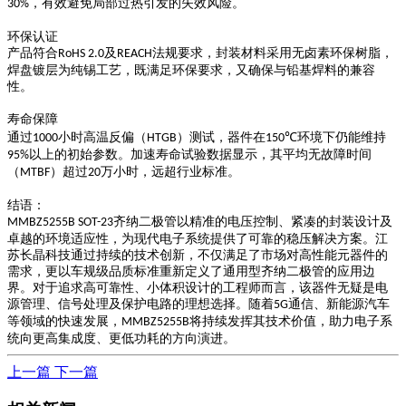
，有效避免局部过热引发的失效风险。
30%
环保认证
产品符合
及
法规要求，封装材料采用无卤素环保树脂，
RoHS 2.0
REACH
焊盘镀层为纯锡工艺，既满足环保要求，又确保与铅基焊料的兼容
性。
寿命保障
通过
小时高温反偏（
）测试，器件在
环境下仍能维持
1000
HTGB
150℃
以上的初始参数。加速寿命试验数据显示，其平均无故障时间
95%
（
）超过
万小时，远超行业标准。
MTBF
20
结语：
齐纳二极管以精准的电压控制、紧凑的封装设计及
MMBZ5255B SOT-23
卓越的环境适应性，为现代电子系统提供了可靠的稳压解决方案。江
苏长晶科技通过持续的技术创新，不仅满足了市场对高性能元器件的
需求，更以车规级品质标准重新定义了通用型齐纳二极管的应用边
界。对于追求高可靠性、小体积设计的工程师而言，该器件无疑是电
源管理、信号处理及保护电路的理想选择。随着
通信、新能源汽车
5G
等领域的快速发展，
将持续发挥其技术价值，助力电子系
MMBZ5255B
统向更高集成度、更低功耗的方向演进。
上一篇
下一篇