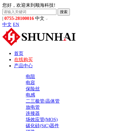
您好，欢迎来到顺海科技!
搜索
|
0755-28100016
中文
中文
EN
首页
在线购买
产品中心
电阻
电容
保险丝
电感
二三极管/晶体管
放电管
连接器
场效应管(MOS)
碳化硅(SiC)器件