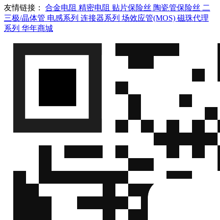
友情链接：
合金电阻
精密电阻
贴片保险丝
陶瓷管保险丝
二
三极/晶体管
电感系列
连接器系列
场效应管(MOS)
磁珠代理
系列
华年商城