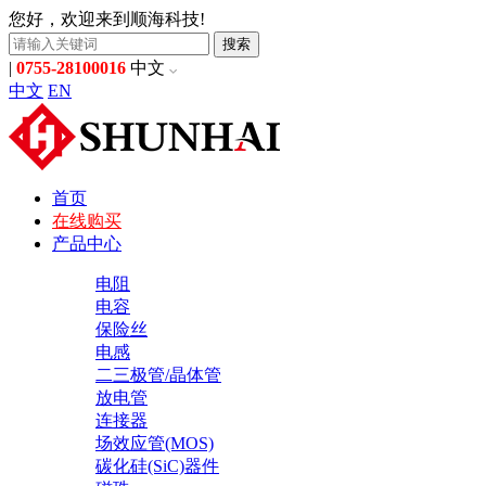
您好，欢迎来到顺海科技!
搜索
|
0755-28100016
中文
中文
EN
首页
在线购买
产品中心
电阻
电容
保险丝
电感
二三极管/晶体管
放电管
连接器
场效应管(MOS)
碳化硅(SiC)器件