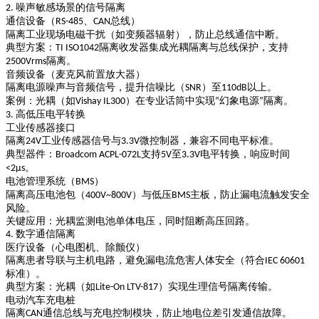
噪声敏感场景的信号隔离
2.
通信设备（
、
总线）
RS-485
CAN
隔离工业现场电磁干扰（如变频器辐射），防止总线通信中断。
典型方案：
隔离收发器集成光耦隔离与总线保护，支持
TI ISO1042
隔离。
2500Vrms
音频设备（麦克风前置放大器）
隔离电源噪声与音频信号，提升信噪比（
）至
以上。
SNR
110dB
案例：光耦（如
）在专业话筒中实现
幻象电源
隔离。
Vishay IL300
“
”
高低压电平转换
3.
工业传感器接口
隔离
工业传感器信号与
微控制器，兼容不同电平标准。
24V
3.3V
典型器件：
支持
至
电平转换，响应时间
Broadcom ACPL-072L
5V
3.3V
。
<2μs
电池管理系统（
）
BMS
隔离高压电池包（
）与低压
主板，防止漏电流触发安全
400V~800V
BMS
风险。
关键应用：光耦监测电池单体电压，同时阻断高压回路。
数字通信隔离
4.
医疗设备（心电图机、除颤仪）
隔离患者导联与主机电路，避免漏电流危害人体安全（符合
IEC 60601
标准）。
典型方案：光耦（如
）实现生理信号隔离传输。
Lite-On LTV-817
电动汽车充电桩
隔离
通信总线与充电控制模块，防止地电位差引发通信故障。
CAN