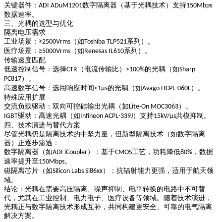
关键器件：
数字隔离器（基于光耦技术）支持
ADI ADuM1201
150Mbps
数据速率。
三、光耦的选型与优化
隔离电压需求
工业场景：
（如
系列）。
≥2500Vrms
Toshiba TLP521
医疗场景：
（如
系列）。
≥5000Vrms
Renesas IL610
传输速度匹配
低速控制信号：选择
（电流传输比）
的光耦（如
CTR
>100%
Sharp
）。
PC817
高速数字信号：选用响应时间
的光耦（如
）。
<1μs
Avago HCPL-060L
特殊应用扩展
交流负载驱动：双向可控硅输出光耦（如
）。
Lite-On MOC3063
驱动：高速光耦（如
）支持
共模抑制。
IGBT
Infineon ACPL-339J
15kV/μs
四、技术演进与替代方案
尽管光耦仍是隔离技术的中坚力量，但新型隔离技术（如数字隔离
器）正逐步渗透：
数字隔离器
（如
）：基于
工艺，功耗降低
，数据
ADI iCoupler
CMOS
80%
速率提升至
。
150Mbps
磁隔离芯片
（如
）：抗辐射能力更强，适用于航天领
Silicon Labs Si86xx
域。
结论
：光耦在需要高压隔离、噪声抑制、电平转换的电路中不可替
代，尤其在工业控制、电力电子、医疗设备等领域。随着技术演进，
光耦正与数字隔离技术形成互补，共同构建更安全、可靠的电气隔离
解决方案。