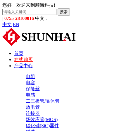
您好，欢迎来到顺海科技!
搜索
|
0755-28100016
中文
中文
EN
首页
在线购买
产品中心
电阻
电容
保险丝
电感
二三极管/晶体管
放电管
连接器
场效应管(MOS)
碳化硅(SiC)器件