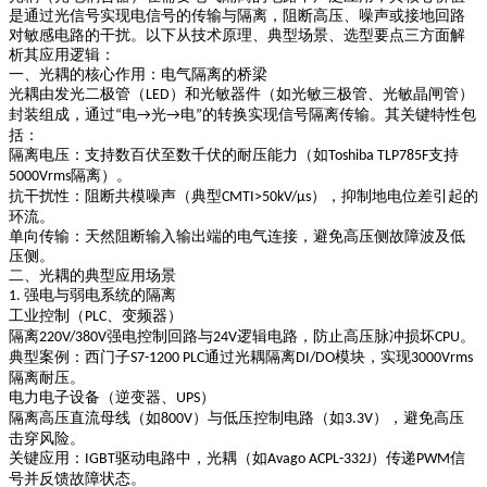
是通过光信号实现电信号的传输与隔离，阻断高压、噪声或接地回路
对敏感电路的干扰。以下从技术原理、典型场景、选型要点三方面解
析其应用逻辑：
一、光耦的核心作用：电气隔离的桥梁
光耦由发光二极管（
）和光敏器件（如光敏三极管、光敏晶闸管）
LED
封装组成，通过
电
光
电
的转换实现信号隔离传输。其关键特性包
“
→
→
”
括：
隔离电压
：支持数百伏至数千伏的耐压能力（如
支持
Toshiba TLP785F
隔离）。
5000Vrms
抗干扰性
：阻断共模噪声（典型
），抑制地电位差引起的
CMTI>50kV/μs
环流。
单向传输
：天然阻断输入输出端的电气连接，避免高压侧故障波及低
压侧。
二、光耦的典型应用场景
强电与弱电系统的隔离
1.
工业控制（
、变频器）
PLC
隔离
强电控制回路与
逻辑电路，防止高压脉冲损坏
。
220V/380V
24V
CPU
典型案例：西门子
通过光耦隔离
模块，实现
S7-1200 PLC
DI/DO
3000Vrms
隔离耐压。
电力电子设备（逆变器、
）
UPS
隔离高压直流母线（如
）与低压控制电路（如
），避免高压
800V
3.3V
击穿风险。
关键应用：
驱动电路中，光耦（如
）传递
信
IGBT
Avago ACPL-332J
PWM
号并反馈故障状态。