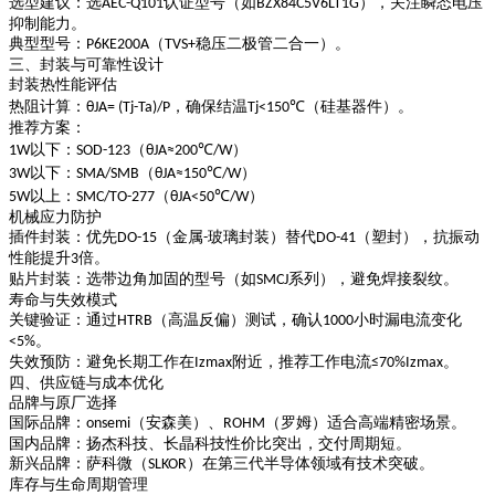
选型建议
：选
认证型号（如
），关注瞬态电压
AEC-Q101
BZX84C5V6LT1G
抑制能力。
典型型号
：
（
稳压二极管二合一）。
P6KE200A
TVS+
三、封装与可靠性设计
封装热性能评估
热阻计算
：
，确保结温
（硅基器件）。
θJA= (Tj-Ta)/P
Tj<150℃
推荐方案
：
以下：
（
）
1W
SOD-123
θJA≈200℃/W
以下：
（
）
3W
SMA/SMB
θJA≈150℃/W
以上：
（
）
5W
SMC/TO-277
θJA<50℃/W
机械应力防护
插件封装
：优先
（金属
玻璃封装）替代
（塑封），抗振动
DO-15
-
DO-41
性能提升
倍。
3
贴片封装
：选带边角加固的型号（如
系列），避免焊接裂纹。
SMCJ
寿命与失效模式
关键验证
：通过
（高温反偏）测试，确认
小时漏电流变化
HTRB
1000
。
<5%
失效预防
：避免长期工作在
附近，推荐工作电流
。
Izmax
≤70%Izmax
四、供应链与成本优化
品牌与原厂选择
国际品牌
：
（安森美）、
（罗姆）适合高端精密场景。
onsemi
ROHM
国内品牌
：扬杰科技、长晶科技性价比突出，交付周期短。
新兴品牌
：萨科微（
）在第三代半导体领域有技术突破。
SLKOR
库存与生命周期管理