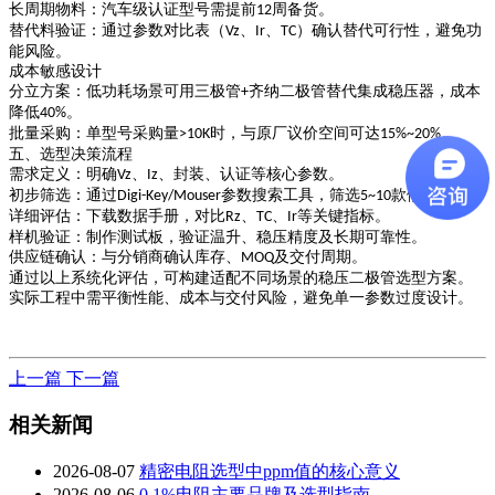
长周期物料
：汽车级认证型号需提前
周备货。
12
替代料验证
：通过参数对比表（
、
、
）确认替代可行性，避免功
Vz
Ir
TC
能风险。
成本敏感设计
分立方案
：低功耗场景可用三极管
齐纳二极管替代集成稳压器，成本
+
降低
。
40%
批量采购
：单型号采购量
时，与原厂议价空间可达
。
>10K
15%~20%
五、选型决策流程
需求定义
：明确
、
、封装、认证等核心参数。
Vz
Iz
初步筛选
：通过
参数搜索工具，筛选
款候选型号。
Digi-Key/Mouser
5~10
详细评估
：下载数据手册，对比
、
、
等关键指标。
Rz
TC
Ir
样机验证
：制作测试板，验证温升、稳压精度及长期可靠性。
供应链确认
：与分销商确认库存、
及交付周期。
MOQ
通过以上系统化评估，可构建适配不同场景的稳压二极管选型方案。
实际工程中需平衡性能、成本与交付风险，避免单一参数过度设计。
上一篇
下一篇
相关新闻
2026-08-07
精密电阻选型中ppm值的核心意义
2026-08-06
0.1%电阻主要品牌及选型指南