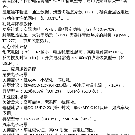
容差控制
：精密电路需选
精度型号，通用场景可接受
容
±1%~±2%
±5%
差。
温度漂移验证
：通过数据手册查询温度系数（
），确保全温区电压
TC
波动在允许范围内（如
）。
±0.01%/℃
功耗与降额设计
功率计算
：实际功耗
，需
额定功耗（
）的
。
P=Vz×Iz
≤
Pz
50%~70%
封装散热匹配
：大功率场景（
）需选择带散热片的封装（如
、
>1W
SMC
），或加装散热片。
TO-277
动态特性评估
动态电阻（
）
：
越小，电压稳定性越高，高频电路需
。
Rz
Rz
Rz<10Ω
反向恢复时间（
）
：开关电源需选
的快速恢复型号（如
trr
trr<100ns
）。
US1M
二、应用场景适配
消费电子场景
关键需求
：低成本、小型化、低功耗。
选型建议
：优先
封装，关注反向漏电流（
）。
SOD-123/SOT-23
Ir<1μA
典型型号
：
（
）、
（
）。
BZX84C5V6
SOT-23
LL4148
SOD-80
工业控制场景
关键需求
：高可靠性、宽温区、抗振动。
选型建议
：选
插件封装，验证
认证（如汽车级
DO-15/DO-201
AEC-Q101
应用）。
典型型号
：
（
）、
（
）。
1N5333B
DO-15
SMCJ53A
SMC
汽车电子场景
关键需求
：车规级认证、高
耐受、宽电压范围。
ESD