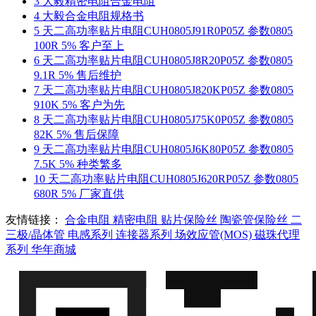
3
大毅精密电阻合金电阻
4
大毅合金电阻规格书
5
天二高功率贴片电阻CUH0805J91R0P05Z 参数0805
100R 5% 客户至上
6
天二高功率贴片电阻CUH0805J8R20P05Z 参数0805
9.1R 5% 售后维护
7
天二高功率贴片电阻CUH0805J820KP05Z 参数0805
910K 5% 客户为先
8
天二高功率贴片电阻CUH0805J75K0P05Z 参数0805
82K 5% 售后保障
9
天二高功率贴片电阻CUH0805J6K80P05Z 参数0805
7.5K 5% 种类繁多
10
天二高功率贴片电阻CUH0805J620RP05Z 参数0805
680R 5% 厂家直供
友情链接：
合金电阻
精密电阻
贴片保险丝
陶瓷管保险丝
二
三极/晶体管
电感系列
连接器系列
场效应管(MOS)
磁珠代理
系列
华年商城