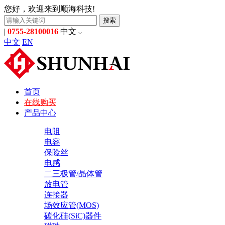
您好，欢迎来到顺海科技!
搜索
|
0755-28100016
中文
中文
EN
首页
在线购买
产品中心
电阻
电容
保险丝
电感
二三极管/晶体管
放电管
连接器
场效应管(MOS)
碳化硅(SiC)器件