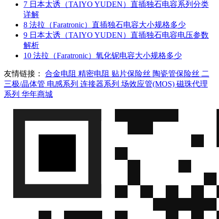
7
日本太诱（TAIYO YUDEN）直插独石电容系列分类
详解
8
法拉（Faratronic）直插独石电容大小规格多少
9
日本太诱（TAIYO YUDEN）直插独石电容电压参数
解析
10
法拉（Faratronic）氧化铌电容大小规格多少
友情链接：
合金电阻
精密电阻
贴片保险丝
陶瓷管保险丝
二
三极/晶体管
电感系列
连接器系列
场效应管(MOS)
磁珠代理
系列
华年商城