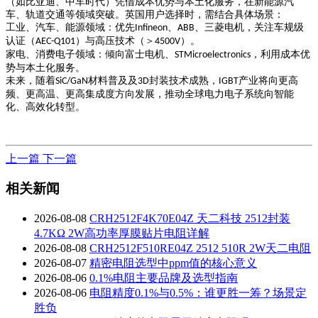
（如比亚迪、中车时代）凭借成本优势与本土化服务，在新能源汽
车、轨道交通等领域突破。英国用户选择时，需结合具体场景：
工业、汽车、能源领域
：优先
、
、三菱电机，关注车规级
Infineon
ABB
认证（
）与高压技术（＞
）。
AEC-Q101
4500V
家电、消费电子领域
：倾向富士电机、
，利用成本优
STMicroelectronics
势与本土化服务。
未来，随着
材料普及及
封装技术成熟，
产业将向更高
SiC/GaN
3D
IGBT
频、更高温、更高集成度方向发展，推动全球电力电子系统向智能
化、高效化转型。
上一篇
下一篇
相关新闻
2026-08-08
CRH2512F4K70E04Z 天二科技 2512封装
4.7KΩ 2W高功率厚膜贴片电阻详解
2026-08-08
CRH2512F510RE04Z 2512 510R 2W天二电阻
2026-08-07
精密电阻选型中ppm值的核心意义
2026-08-06
0.1%电阻主要品牌及选型指南
2026-08-06
电阻精度0.1%与0.5%：谁更胜一筹？场景定
胜负