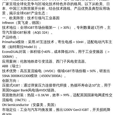
厂家呈现
全球化竞争与区域化技术特色并存
的格局。以下从欧美、日
本、中国三大阵营展开分析，结合技术路线、产品优势及典型应用场
景，揭示全球
产业生态：
IGBT
一、欧美阵营：技术引领与工业基因
（英飞凌，德国）
Infineon
技术地位
：全球
市场份额第一（＞
），专利数量超
万件，主
IGBT
30%
1
导汽车级
标准（
）。
IGBT
AQG 324
产品特色
：
模块
：采用
互连技术，寄生电感＜
，适配电动汽车主
PrimePack
.XT
10nH
驱（如特斯拉
）。
Model 3
封装
：体积缩小
，成本降低
，用于工业变频器（＞
EconoDUAL
40%
25%
）。
100kW
应用案例
：伦敦地铁牵引变流器、西门子风电变流器。
（瑞士）
ABB
技术优势
：高压直流输电（
）领域
市场份额＞
，研发出
HVDC
IGBT
50%
模块（
）。
5SNA 3000K452300
4500V/3000A
创新方向
：
压接式
：通过弹簧压力连接替代焊接，热循环寿命达
次，用于
IGBT
10⁶
英国
风电场
链路。
Dogger Bank
HVDC
双面散热封装
：热阻＜
，效率＞
，适配英国国家电网柔性交
0.1K/W
99%
流输电（
）。
FACTS
（安森美，美国）
ON Semiconductor
市场定位
：工业与汽车均衡发展，推出
，开关损耗降
1200V Gen3 IGBT
低
。
30%