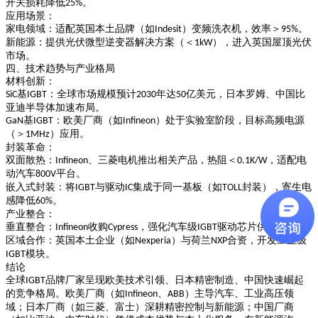
开关损耗降低
。
25%
应用场景
：
家电领域
：适配英国本土品牌（如
）变频洗衣机，效率＞
。
Indesit
95%
新能源
：提供光伏微型逆变器解决方案（＜
），进入英国屋顶光伏
1kW
市场。
四、技术趋势与产业格局
材料创新
：
基
：全球市场规模预计
年达
亿美元，日本罗姆、中国比
SiC
IGBT
2030
50
亚迪半导体加速布局。
基
：欧美厂商（如
）处于实验室阶段，目标高频电源
GaN
IGBT
Infineon
（＞
）应用。
1MHz
封装革命
：
双面散热
：
、三菱电机推出相关产品，热阻＜
，适配电
Infineon
0.1K/W
动汽车
平台。
800V
嵌入式封装
：将
与驱动
集成于同一基板（如
封装），寄生电
IGBT
IC
TOLL
感降低
。
60%
产业整合
：
垂直整合
：
收购
，强化汽车级
驱动芯片供应。
Infineon
Cypress
IGBT
区域合作
：英国本土企业（如
）与荷兰
合资，开发工业级
Nexperia
NXP
模块。
IGBT
结论
全球
品牌厂家呈现
欧美技术引领、日本精密制造、中国快速崛起
IGBT
的竞争格局。欧美厂商（如
、
）主导汽车、工业高压领
Infineon
ABB
域；日本厂商（如三菱、富士）深耕精密控制与新能源；中国厂商