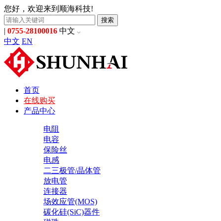
您好，欢迎来到顺海科技!
搜索
|
0755-28100016
中文
中文
EN
首页
在线购买
产品中心
电阻
电容
保险丝
电感
二三极管/晶体管
放电管
连接器
场效应管(MOS)
碳化硅(SiC)器件