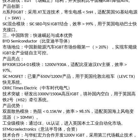
技术路线
：
（场截止）结构，开关损耗比平面栅
降低
。
EDT²
IGBT
40%
产品创新
：
系列
：采用
互连技术，寄生电感＜
，适配英国
基站电源
J1
IGBT
.XT
5nH
5G
（＞
）。
1kW
混合模块
：
与
结合，效率＞
，用于英国电动巴士快
SiC
SiC SBD
Si IGBT
99%
充接口。
三、中国阵营：快速崛起与成本优势
（比亚迪半导体）
BYD Semiconductor
市场地位
：中国新能源汽车
市场份额第一（＞
），实现车规级
IGBT
20%
全产业链自主可控。
IGBT
产品亮点
：
模块
：
，适配比亚迪汉
主驱，效率＞
BF930R12G4-D1
1200V/930A
EV
。
97%
：已量产
产品，用于英国伦敦出租车（
）
SiC MOSFET
650V/1200V
LEVC TX
快充系统。
（中车时代电气）
CRRC Times Electric
技术突破
：研发出
高压
，填补国内空白，用于英国高
3300V/1500A
IGBT
铁
号（
）牵引系统。
2
HS2
产品优势
：
双面散热模块
：热阻＜
，效率＞
，适配英国海上风电变
0.15K/W
98.5%
流器（＞
）。
10MW
工业级模块
：通过
、
认证，进入英国本土工业自动化市场。
CE
UL
（意法半导体，合资）
STMicroelectronics
技术合作
：与华虹宏力合作开发
，采用第三代场截止技术，
1200V IGBT