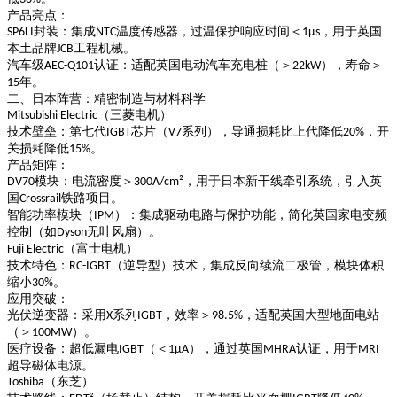
产品亮点
：
封装
：集成
温度传感器，过温保护响应时间＜
，用于英国
SP6LI
NTC
1μs
本土品牌
工程机械。
JCB
汽车级
认证
：适配英国电动汽车充电桩（＞
），寿命＞
AEC-Q101
22kW
年。
15
二、日本阵营：精密制造与材料科学
（三菱电机）
Mitsubishi Electric
技术壁垒
：第七代
芯片（
系列），导通损耗比上代降低
，开
IGBT
V7
20%
关损耗降低
。
15%
产品矩阵
：
模块
：电流密度＞
，用于日本新干线牵引系统，引入英
DV70
300A/cm²
国
铁路项目。
Crossrail
智能功率模块（
）
：集成驱动电路与保护功能，简化英国家电变频
IPM
控制（如
无叶风扇）。
Dyson
（富士电机）
Fuji Electric
技术特色
：
（逆导型）技术，集成反向续流二极管，模块体积
RC-IGBT
缩小
。
30%
应用突破
：
光伏逆变器
：采用
系列
，效率＞
，适配英国大型地面电站
X
IGBT
98.5%
（＞
）。
100MW
医疗设备
：超低漏电
（＜
），通过英国
认证，用于
IGBT
1μA
MHRA
MRI
超导磁体电源。
（东芝）
Toshiba