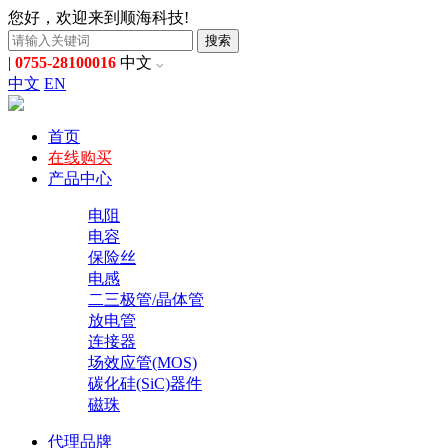
您好，欢迎来到顺海科技!
搜索
|
0755-28100016
中文
中文
EN
首页
在线购买
产品中心
电阻
电容
保险丝
电感
二三极管/晶体管
放电管
连接器
场效应管(MOS)
碳化硅(SiC)器件
磁珠
代理品牌