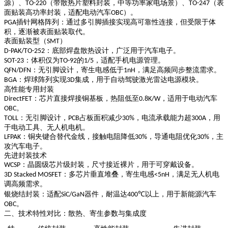
源）、
（带散热片塑料封装，中等功率家电场景）、
（表
TO-220
TO-247
面贴装高功率封装，适配电动汽车
）。
OBC
插针网格阵列
：通过多引脚插接实现高可靠性连接，但受限于体
PGA
积，逐渐被表面贴装取代。
表面贴装型（
）
SMT
：底部焊盘散热设计，广泛用于汽车电子。
D-PAK/TO-252
：体积仅为
的
，适配手机电源管理。
SOT-23
TO-92
1/5
：无引脚设计，寄生电感低于
，满足高频同步整流需求。
QFN/DFN
1nH
：焊球阵列实现
集成，用于自动驾驶激光雷达电源模块。
BGA
3D
高性能专用封装
：芯片直接焊接铜基板，热阻低至
，适用于电动汽车
DirectFET
0.8K/W
。
OBC
：无引脚设计，
占板面积减少
，电流承载能力超
，用
TOLL
PCB
30%
300A
于电动工具、无人机电机。
：铜夹键合替代金线，接触电阻降低
，导通电阻优化
，主
LFPAK
30%
30%
攻汽车电子。
先进封装技术
：晶圆级芯片级封装，尺寸接近裸片，用于可穿戴设备。
WCSP
：多芯片垂直堆叠，寄生电感
，满足无人机电
3D Stacked MOSFET
<5nH
调高频需求。
银烧结封装
：适配
器件，耐温达
以上，用于新能源汽车
SiC/GaN
400℃
。
OBC
二、技术特性对比：散热、寄生参数与集成度