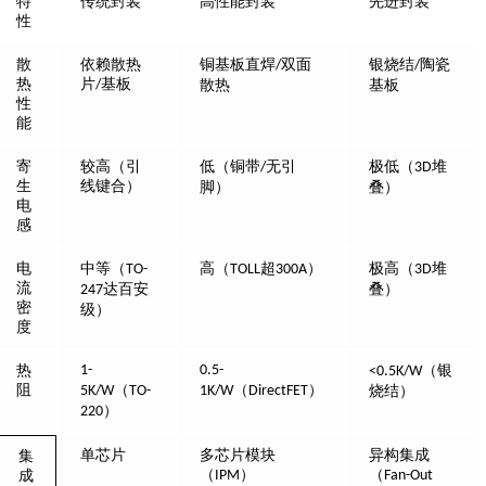
特
传统封装
高性能封装
先进封装
性
散
依赖散热
铜基板直焊
双面
银烧结
陶瓷
/
/
热
片
基板
/
散热
基板
性
能
寄
较高（引
低（铜带
无引
极低（
堆
/
3D
生
线键合）
脚）
叠）
电
感
电
中等（
高（
超
）
极高（
堆
TO-
TOLL
300A
3D
流
达百安
叠）
247
密
级）
度
热
1-
0.5-
（银
<0.5K/W
阻
（
（
）
5K/W
TO-
1K/W
DirectFET
烧结）
）
220
单芯片
多芯片模块
异构集成
集
（
）
（
IPM
Fan-Out
成