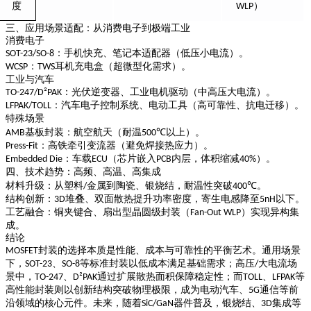
）
度
WLP
三、应用场景适配：从消费电子到极端工业
消费电子
：手机快充、笔记本适配器（低压小电流）。
SOT-23/SO-8
：
耳机充电盒（超微型化需求）。
WCSP
TWS
工业与汽车
：光伏逆变器、工业电机驱动（中高压大电流）。
TO-247/D²PAK
：汽车电子控制系统、电动工具（高可靠性、抗电迁移）。
LFPAK/TOLL
特殊场景
基板封装
：航空航天（耐温
以上）。
AMB
500℃
：高铁牵引变流器（避免焊接热应力）。
Press-Fit
：车载
（芯片嵌入
内层，体积缩减
）。
Embedded Die
ECU
PCB
40%
四、技术趋势：高频、高温、高集成
材料升级
：从塑料
金属到陶瓷、银烧结，耐温性突破
。
/
400℃
结构创新
：
堆叠、双面散热提升功率密度，寄生电感降至
以下。
3D
5nH
工艺融合
：铜夹键合、扇出型晶圆级封装（
）实现异构集
Fan-Out WLP
成。
结论
封装的选择本质是
性能、成本与可靠性的平衡艺术
。通用场景
MOSFET
下，
、
等标准封装以低成本满足基础需求；高压
大电流场
SOT-23
SO-8
/
景中，
、
通过扩展散热面积保障稳定性；而
、
等
TO-247
D²PAK
TOLL
LFPAK
高性能封装则以创新结构突破物理极限，成为电动汽车、
通信等前
5G
沿领域的核心元件。未来，随着
器件普及，银烧结、
集成等
SiC/GaN
3D