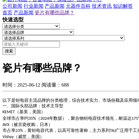
公司新闻
行业新闻
产品新闻
元器件百科
技术资讯
知识解答
首页
产品新闻
瓷片有哪些品牌？
快速选型
搜索
瓷片有哪些品牌？
时间：2025-06-12
阅读量：688
以下是钽电容主流品牌的分类梳理，综合技术实力、市场份额及应用领
一、国际头部品牌：技术主导型
（基美，美国）
KEMET
全球市占率约
（
年数据），聚合物钽电容技术领先，耐温达
35%
2024
17
（被京瓷收购，日本）
AVX
市占率
，黄钽电容代表，以高可靠性著称，主力系列
广泛用于工
23%
TAJ
（威世，美国）
Vishay