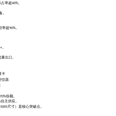
市占率超
。
40%
备。
控率超
。
90%
。
。
%+
批量出口。
显卡
密仪器
C
份额。
70%
自主供应。
%
尺寸）是核心突破点。
01005