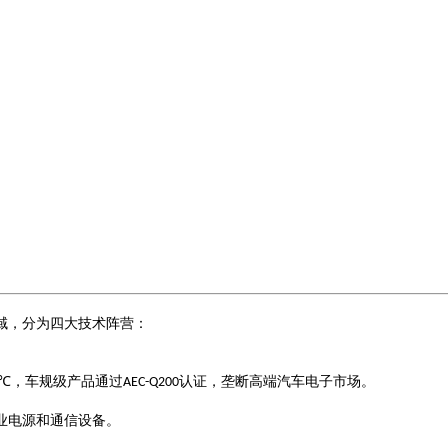
域，分为四大技术阵营：
，车规级产品通过
认证，垄断高端汽车电子市场。
5℃
AEC-Q200
业电源和通信设备。