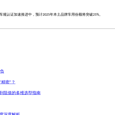
车规认证加速推进中，预计
年本土品牌车用份额将突破
。
2025
25%
胜负
精密"？
到阻值的多维选型指南
度深度解析