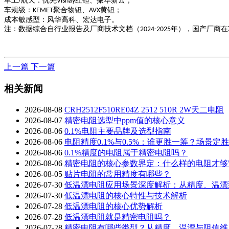
军工
航天
：优先
红钽、振华新云；
/
Vishay
车规级
：
聚合物钽、
黄钽；
KEMET
AVX
成本敏感型
：风华高科、宏达电子。
注：数据综合自行业报告及厂商技术文档（
年），国产厂商在
2024-2025
上一篇
下一篇
相关新闻
2026-08-08
CRH2512F510RE04Z 2512 510R 2W天二电阻
2026-08-07
精密电阻选型中ppm值的核心意义
2026-08-06
0.1%电阻主要品牌及选型指南
2026-08-06
电阻精度0.1%与0.5%：谁更胜一筹？场景定
2026-08-06
0.1%精度的电阻属于精密电阻吗？
2026-08-06
精密电阻的核心参数界定：什么样的电阻才够"
2026-08-05
贴片电阻的常用精度有哪些？
2026-07-30
低温漂电阻应用场景深度解析：从精度、温漂
2026-07-30
低温漂电阻的核心特性与技术解析
2026-07-28
低温漂电阻的核心优势解析
2026-07-28
低温漂电阻就是精密电阻吗？
2026-07-28
精密电阻有哪些类型？从精度、温漂与阻值维