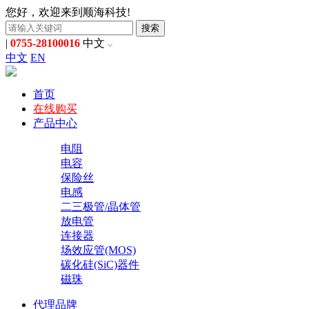
您好，欢迎来到顺海科技!
搜索
|
0755-28100016
中文
中文
EN
首页
在线购买
产品中心
电阻
电容
保险丝
电感
二三极管/晶体管
放电管
连接器
场效应管(MOS)
碳化硅(SiC)器件
磁珠
代理品牌