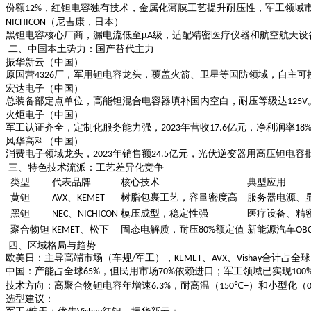
份额
，红钽电容独有技术，金属化薄膜工艺提升耐压性，军工领域
12%
（尼吉康，日本）
NICHICON
黑钽电容核心厂商，漏电流低至
级，适配精密医疗仪器和航空航天设
μA
二、中国本土势力：国产替代主力
振华新云（中国）
原国营
厂，军用钽电容龙头，覆盖火箭、卫星等国防领域，自主可
4326
宏达电子（中国）
总装备部定点单位，高能钽混合电容器填补国内空白，耐压等级达
125V
火炬电子（中国）
军工认证齐全，定制化服务能力强，
年营收
亿元，净利润率
2023
17.6
18
风华高科（中国）
消费电子领域龙头，
年销售额
亿元，光伏逆变器用高压钽电容
2023
24.5
三、特色技术流派：工艺差异化竞争
类型
代表品牌
核心技术
典型应用
黄钽
、
树脂包裹工艺，容量密度高
服务器电源、
AVX
KEMET
黑钽
、
模压成型，稳定性强
医疗设备、精
NEC
NICHICON
聚合物钽
、松下
固态电解质，耐压
额定值
新能源汽车
KEMET
80%
OB
四、区域格局与趋势
欧美日
：主导高端市场（车规
军工），
、
、
合计占全球
/
KEMET
AVX
Vishay
中国
：产能占全球
，但民用市场
依赖进口；军工领域已实现
65%
70%
100
技术方向
：高聚合物钽电容年增速
，耐高温（
）和小型化（
6.3%
150℃+
选型建议
：