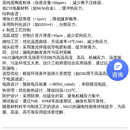
高纯度陶瓷粉体（杂质含量
），减少离子迁移源。
<50ppm
低
电极材料（如
合金），缓冲热应力。
CTE
Ni/Sn
结构改进
：
增加介质层厚度（
），降低隧穿概率。
>1μm
采用阵列化设计（如
），分散应力。
0201×4
制造工艺控制
4.
流延成型
：控制介质片厚度
，减少层间应力。
<10μm
烧结工艺
：优化温度曲线，升温速率
，减少热应力。
<5℃/min
端头处理
：采用激光焊接或导电胶粘接，提升附着力。
四、总结：漏电的触发条件与应对策略
漏电的常见场景可归纳为
高温高湿、高压、机械应力、温度循
MLCC
环、污染环境
五大类。设计工程师需结合应用场景，通过以下措施预
防漏电：
选型优化
：根据环境条件选择介质类型（如
用于高温高频，
用
C0G
X7R
于电源滤波）。
电路设计
：预留电压裕量（
），串联限流电阻。
<80%V_rated
热管理
：优化散热设计，降低结温
。
<125℃
防护设计
：采用防潮、抗硫化封装，避免机械应力集中。
测试验证
：通过
、
等加速测试，确保长期可靠性。
THB
HTRB
随着材料科学与制造工艺的进步，
的漏电性能将持续提升，为高
MLCC
频、高温、高可靠应用提供更优解。