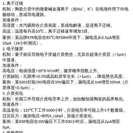
离子迁移
1.
机制
：陶瓷介质中的微量碱金属离子（如
、
）在电场作用下向电
Na⁺
K⁺
极移动，形成导电通路。
加速条件
：
高湿度
：水汽吸附在介质表面，形成电解液，促进离子迁移。
高温
：温度每升高
，离子迁移速率增加
倍。
10℃
1
案例
：某品牌
电容在
环境下，漏电流从
增至
X7R
85℃/85%RH
0.5μA
（
小时测试）。
10μA
24
电子隧穿
2.
机制
：量子效应导致电子穿越介质势垒，尤其在超薄介质层（
）
<1μm
中显著。
加速条件
：
高电压
：电场强度
时，隧穿概率指数上升。
>10^6 V/cm
介质缺陷
：孔隙率
或晶粒异常生长（
），降低势垒高度。
>0.5%
>1μm
案例
：某
封装
电容在
偏压下，漏电流从
增至
（介
0201
C0G
50V
1nA
100nA
质厚度
）。
<0.5μm
介质劣化
3.
机制
：长期工作导致介质电导率上升，如钛酸钡基陶瓷的晶界氧化。
加速条件
：
高温老化
：
下工作
小时，介质电导率可能上升
个数量级。
125℃
1000
1
过压应力
：施加电压
，加速介质老化。
>80%V_rated
案例
：某
电容在
偏压下工作
小时后，漏电流从
增至
X5R
10V
500
2μA
。
5μA
电极腐蚀