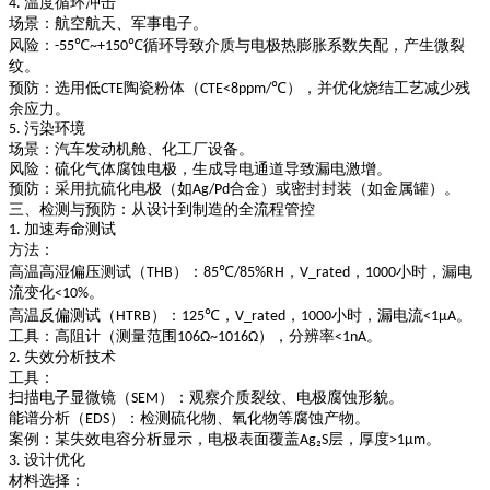
温度循环冲击
4.
场景
：航空航天、军事电子。
风险
：
循环导致介质与电极热膨胀系数失配，产生微裂
-55℃~+150℃
纹。
预防
：选用低
陶瓷粉体（
），并优化烧结工艺减少残
CTE
CTE<8ppm/℃
余应力。
污染环境
5.
场景
：汽车发动机舱、化工厂设备。
风险
：硫化气体腐蚀电极，生成导电通道导致漏电激增。
预防
：采用抗硫化电极（如
合金）或密封封装（如金属罐）。
Ag/Pd
三、检测与预防：从设计到制造的全流程管控
加速寿命测试
1.
方法
：
高温高湿偏压测试（
）
：
，
，
小时，漏电
THB
85℃/85%RH
V_rated
1000
流变化
。
<10%
高温反偏测试（
）
：
，
，
小时，漏电流
。
HTRB
125℃
V_rated
1000
<1μA
工具
：高阻计（测量范围
），分辨率
。
10
6Ω~10
16Ω
<1nA
失效分析技术
2.
工具
：
扫描电子显微镜（
）
：观察介质裂纹、电极腐蚀形貌。
SEM
能谱分析（
）
：检测硫化物、氧化物等腐蚀产物。
EDS
案例
：某失效电容分析显示，电极表面覆盖
层，厚度
。
Ag₂S
>1μm
设计优化
3.
材料选择
：