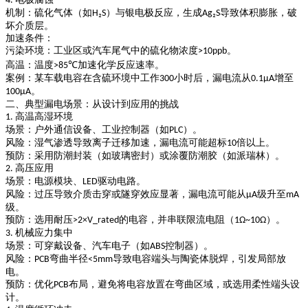
4.
机制
：硫化气体（如
）与银电极反应，生成
导致体积膨胀，破
H₂S
Ag₂S
坏介质层。
加速条件
：
污染环境
：工业区或汽车尾气中的硫化物浓度
。
>10ppb
高温
：温度
加速化学反应速率。
>85℃
案例
：某车载电容在含硫环境中工作
小时后，漏电流从
增至
300
0.1μA
。
100μA
二、典型漏电场景：从设计到应用的挑战
高温高湿环境
1.
场景
：户外通信设备、工业控制器（如
）。
PLC
风险
：湿气渗透导致离子迁移加速，漏电流可能超标
倍以上。
10
预防
：采用防潮封装（如玻璃密封）或涂覆防潮胶（如派瑞林）。
高压应用
2.
场景
：电源模块、
驱动电路。
LED
风险
：过压导致介质击穿或隧穿效应显著，漏电流可能从
级升至
μA
mA
级。
预防
：选用耐压
的电容，并串联限流电阻（
）。
>2×V_rated
1Ω~10Ω
机械应力集中
3.
场景
：可穿戴设备、汽车电子（如
控制器）。
ABS
风险
：
弯曲半径
导致电容端头与陶瓷体脱焊，引发局部放
PCB
<5mm
电。
预防
：优化
布局，避免将电容放置在弯曲区域，或选用柔性端头设
PCB
计。