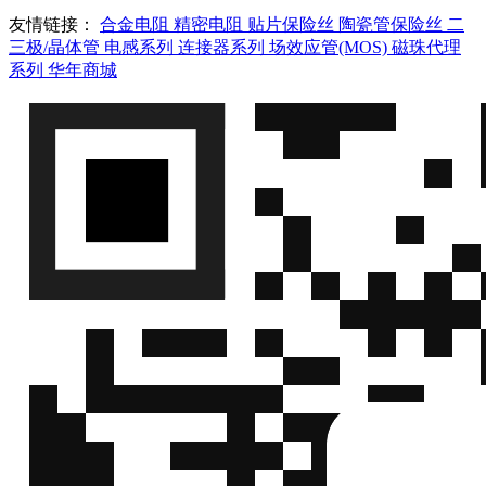
友情链接：
合金电阻
精密电阻
贴片保险丝
陶瓷管保险丝
二
三极/晶体管
电感系列
连接器系列
场效应管(MOS)
磁珠代理
系列
华年商城