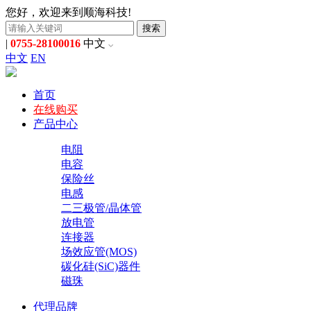
您好，欢迎来到顺海科技!
搜索
|
0755-28100016
中文
中文
EN
首页
在线购买
产品中心
电阻
电容
保险丝
电感
二三极管/晶体管
放电管
连接器
场效应管(MOS)
碳化硅(SiC)器件
磁珠
代理品牌