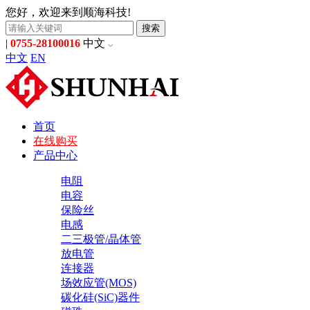
您好，欢迎来到顺海科技!
搜索
|
0755-28100016
中文
中文
EN
首页
在线购买
产品中心
电阻
电容
保险丝
电感
二三极管/晶体管
放电管
连接器
场效应管(MOS)
碳化硅(SiC)器件