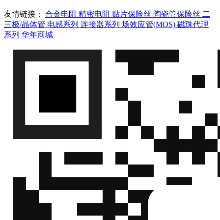
友情链接：
合金电阻
精密电阻
贴片保险丝
陶瓷管保险丝
二
三极/晶体管
电感系列
连接器系列
场效应管(MOS)
磁珠代理
系列
华年商城