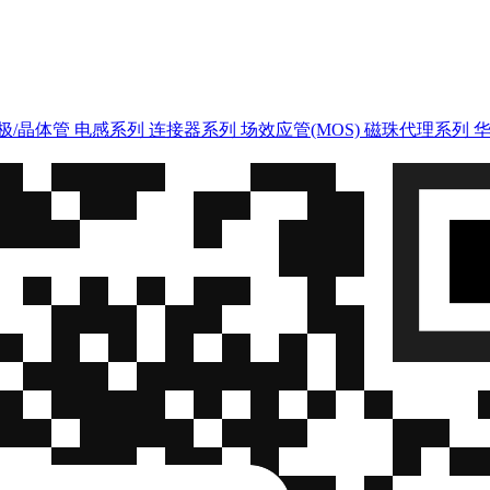
极/晶体管
电感系列
连接器系列
场效应管(MOS)
磁珠代理系列