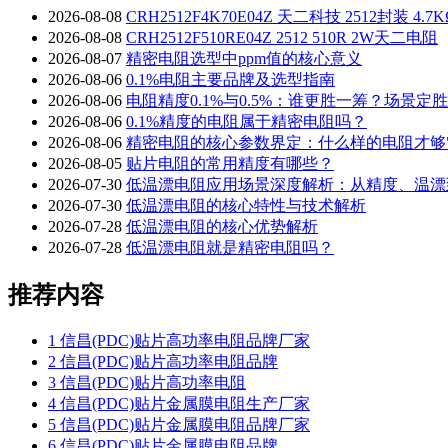
2026-08-08
CRH2512F4K70E04Z 天二科技 2512封装
2026-08-08
CRH2512F510RE04Z 2512 510R 2W天二电阻
2026-08-07
精密电阻选型中ppm值的核心意义
2026-08-06
0.1%电阻主要品牌及选型指南
2026-08-06
电阻精度0.1%与0.5%：谁更胜一筹？场景定
2026-08-06
0.1%精度的电阻属于精密电阻吗？
2026-08-06
精密电阻的核心参数界定：什么样的电阻才够"
2026-08-05
贴片电阻的常用精度有哪些？
2026-07-30
低温漂电阻应用场景深度解析：从精度、温漂
2026-07-30
低温漂电阻的核心特性与技术解析
2026-07-28
低温漂电阻的核心优势解析
2026-07-28
低温漂电阻就是精密电阻吗？
推荐内容
1
信昌(PDC)贴片高功率电阻品牌厂家
2
信昌(PDC)贴片高功率电阻品牌
3
信昌(PDC)贴片高功率电阻
4
信昌(PDC)贴片金属膜电阻生产厂家
5
信昌(PDC)贴片金属膜电阻品牌厂家
6
信昌(PDC)贴片金属膜电阻品牌