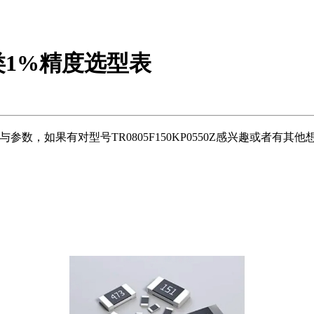
类1%精度选型表
Z相关的选型与参数，如果有对型号TR0805F150KP0550Z感兴趣或