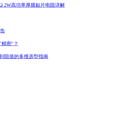
 4.7KΩ 2W高功率厚膜贴片电阻详解
胜负
精密"？
到阻值的多维选型指南