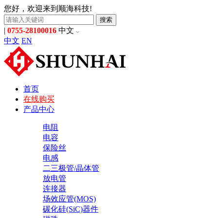
您好，欢迎来到顺海科技!
搜索
|
0755-28100016
中文
中文
EN
首页
在线购买
产品中心
电阻
电容
保险丝
电感
二三极管/晶体管
放电管
连接器
场效应管(MOS)
碳化硅(SiC)器件