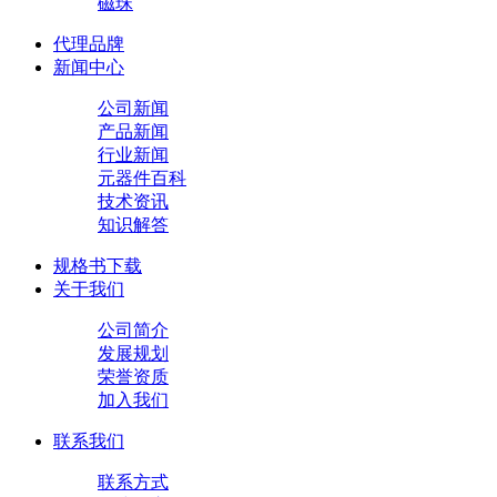
磁珠
代理品牌
新闻中心
公司新闻
产品新闻
行业新闻
元器件百科
技术资讯
知识解答
规格书下载
关于我们
公司简介
发展规划
荣誉资质
加入我们
联系我们
联系方式