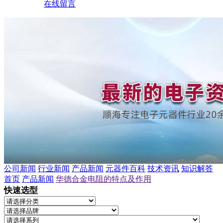
在线留言
公司新闻
行业新闻
产品新闻
元器件百科
技术资讯
知识解答
首页
产品新闻
华德合金电阻的特点及作用
快速选型