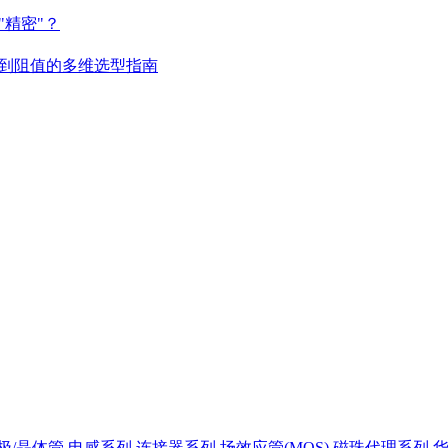
精密"？
到阻值的多维选型指南
极/晶体管
电感系列
连接器系列
场效应管(MOS)
磁珠代理系列