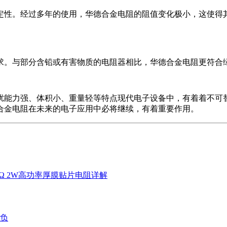
定性。经过多年的使用，华德合金电阻的阻值变化极小，这使得
求。与部分含铅或有害物质的电阻器相比，华德合金电阻更符合
扰能力强、体积小、重量轻等特点现代电子设备中，有着着不可
合金电阻在未来的电子应用中必将继续，有着重要作用。
 4.7KΩ 2W高功率厚膜贴片电阻详解
胜负