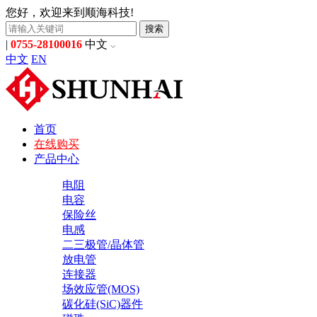
您好，欢迎来到顺海科技!
搜索
|
0755-28100016
中文
中文
EN
首页
在线购买
产品中心
电阻
电容
保险丝
电感
二三极管/晶体管
放电管
连接器
场效应管(MOS)
碳化硅(SiC)器件