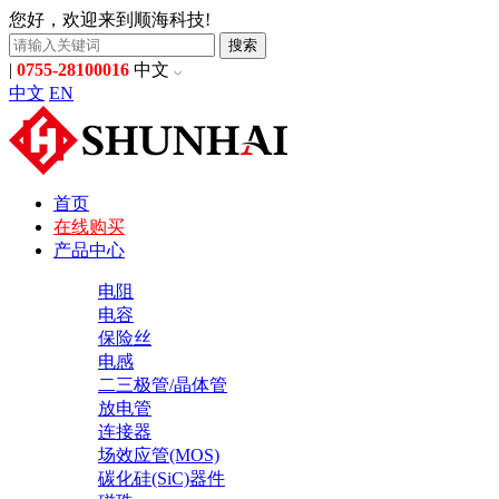
您好，欢迎来到顺海科技!
搜索
|
0755-28100016
中文
中文
EN
首页
在线购买
产品中心
电阻
电容
保险丝
电感
二三极管/晶体管
放电管
连接器
场效应管(MOS)
碳化硅(SiC)器件