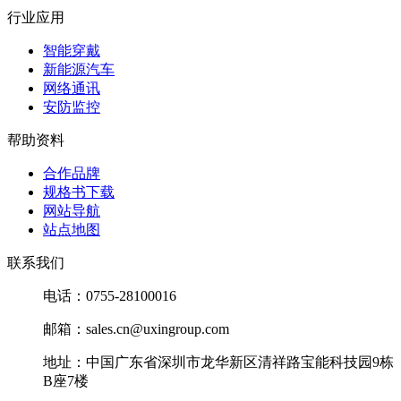
微
FLASH存储器
行业应用
Winbond(华
W25X10CLSNIGTR
Winbond
信
邦)
W25X10CLSNIGTR
QQ
智能穿戴
微
FLASH存储器
新能源汽车
Winbond(华
W25Q16JVSNIQ
Winbond
信
网络通讯
邦)
W25Q16JVSNIQ
QQ
安防监控
微
FLASH存储器
Winbond(华
帮助资料
W25X10CLSNIG
Winbond
信
邦)
W25X10CLSNIG
QQ
合作品牌
微
Winbond(华
其他存储器 Winbond
规格书下载
W25Q128JVPIQ
信
邦)
W25Q128JVPIQ
网站导航
QQ
站点地图
微
FLASH存储器
Winbond(华
W25Q256JVFAM
Winbond
信
联系我们
邦)
W25Q256JVFAM
QQ
电话：0755-28100016
微
DRAM存储器
Winbond(华
W9825G6KH-6I
Winbond
信
邦)
邮箱：sales.cn@uxingroup.com
W9825G6KH-6I
QQ
微
FLASH存储器
Winbond(华
地址：中国广东省深圳市龙华新区清祥路宝能科技园9栋
W25X20CLUXIGTR
Winbond
信
邦)
B座7楼
W25X20CLUXIGTR
QQ