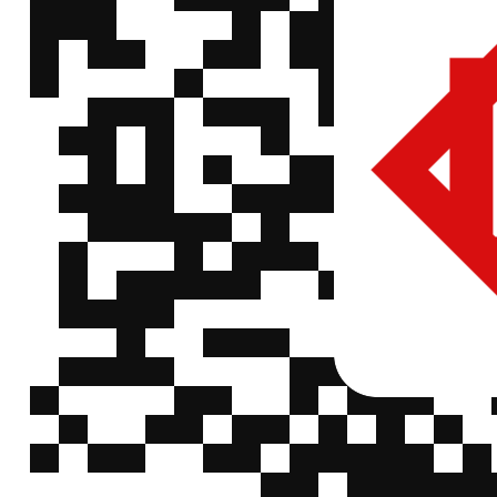
微
FLASH存储器
Winbond(华
W25Q32JVSNIQ
Winbond
信
邦)
W25Q32JVSNIQ
QQ
微
FLASH存储器
Winbond(华
W25Q64FWSSIQ
Winbond
信
邦)
W25Q64FWSSIQ
QQ
微
DRAM存储器
Winbond(华
W9751G6KB-25
Winbond
信
邦)
W9751G6KB-25
QQ
微
DRAM存储器
Winbond(华
W9812G6KH-6
Winbond
信
邦)
W9812G6KH-6
QQ
微
DRAM存储器
Winbond(华
W971GG6NB-25
Winbond
信
邦)
W971GG6NB-25
QQ
微
Winbond(华
其他存储器 Winbond
W25Q128JWSIQ
信
邦)
W25Q128JWSIQ
QQ
微
Winbond(华
其他存储器 Winbond
W25Q80DVSNIG
信
邦)
W25Q80DVSNIG
QQ