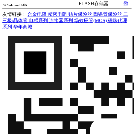
微
FLASH存储器
Winbond(华
W25Q32JVSSIQ
Winbond
信
邦)
友情链接：
合金电阻
精密电阻
贴片保险丝
陶瓷管保险丝
二
W25Q32JVSSIQ
QQ
三极/晶体管
电感系列
连接器系列
场效应管(MOS)
磁珠代理
微
DRAM存储器
Winbond(华
系列
华年商城
W9825G6KH-6
Winbond
信
邦)
W9825G6KH-6
QQ
微
FLASH存储器
Winbond(华
W25X40CLSNIG
Winbond
信
邦)
W25X40CLSNIG
QQ
微
FLASH存储器
Winbond(华
W25Q80DVSSIG
Winbond
信
邦)
W25Q80DVSSIG
QQ
微
FLASH存储器
Winbond(华
W25Q80DVSSIGTR
Winbond
信
邦)
W25Q80DVSSIGTR
QQ
微
FLASH存储器
Winbond(华
W29N02GVSIAA
Winbond
信
邦)
W29N02GVSIAA
QQ
微
FLASH存储器
Winbond(华
W25Q32JWUUIQ
Winbond
信
邦)
W25Q32JWUUIQ
QQ