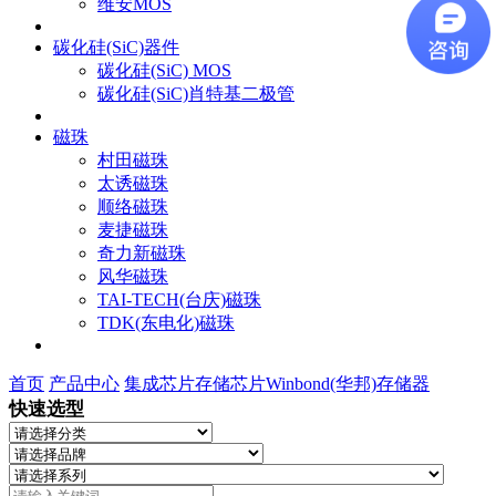
维安MOS
碳化硅(SiC)器件
碳化硅(SiC) MOS
碳化硅(SiC)肖特基二极管
磁珠
村田磁珠
太诱磁珠
顺络磁珠
麦捷磁珠
奇力新磁珠
风华磁珠
TAI-TECH(台庆)磁珠
TDK(东电化)磁珠
首页
产品中心
集成芯片
存储芯片
Winbond(华邦)存储器
快速选型