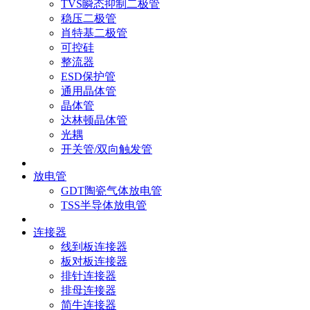
TVS瞬态抑制二极管
稳压二极管
肖特基二极管
可控硅
整流器
ESD保护管
通用晶体管
晶体管
达林顿晶体管
光耦
开关管/双向触发管
放电管
GDT陶瓷气体放电管
TSS半导体放电管
连接器
线到板连接器
板对板连接器
排针连接器
排母连接器
简牛连接器