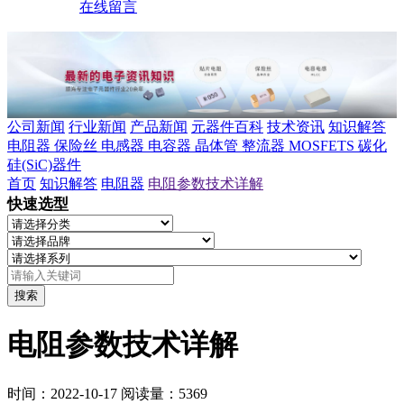
在线留言
公司新闻
行业新闻
产品新闻
元器件百科
技术资讯
知识解答
电阻器
保险丝
电感器
电容器
晶体管
整流器
MOSFETS
碳化
硅(SiC)器件
首页
知识解答
电阻器
电阻参数技术详解
快速选型
搜索
电阻参数技术详解
时间：2022-10-17
阅读量：5369