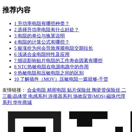
推荐内容
1
升功率电阻有哪些种类？
2
选择升功率电阻有什么好处？
3
电阻的单位与换算说明
4
电阻的计算公式有哪些？
5
银涨价为何会导致厚膜电阻交期拉长
6
浅谈合金电阻特性及应用
7
细说影响贴片电阻的工作寿命因素有哪些
8
NTC热敏电阻在电源电路中的作用
9
热敏电阻和压敏电阻之间的区别
10
了解插件（MOV）压敏电阻一篇就够-干货
友情链接：
合金电阻
精密电阻
贴片保险丝
陶瓷管保险丝
二
三极/晶体管
电感系列
连接器系列
场效应管(MOS)
磁珠代理
系列
华年商城