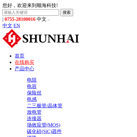
您好，欢迎来到顺海科技!
搜索
|
0755-28100016
中文
中文
EN
首页
在线购买
产品中心
电阻
电容
保险丝
电感
二三极管/晶体管
放电管
连接器
场效应管(MOS)
碳化硅(SiC)器件